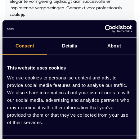
elegante vormgeving bijdraagt aan succesvolle en
inspirerende vergaderingen. Gemaakt voor professionals
zoals jij.
Kleur onderstel:
*
Consent
Details
About
Kleur blad:
*
This website uses cookies
Op voorraad
We use cookies to personalise content and ads, to
provide social media features and to analyse our traffic.
We also share information about your use of our site with
-
+
Aantal
our social media, advertising and analytics partners who
may combine it with other information that you’ve
Toevoegen aan winkelwagen
provided to them or that they’ve collected from your use
of their services.
Vraag jouw persoonlijke aanbieding aan