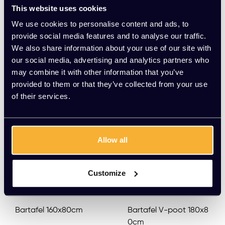
EUR 379,00 Excl. btw
EUR 385,00 Excl. btw
This website uses cookies
(458,59 Incl. btw)
(465,85 Incl. btw)
We use cookies to personalise content and ads, to
provide social media features and to analyse our traffic.
We also share information about your use of our site with
Meerdere varianten beschikbaar
our social media, advertising and analytics partners who
may combine it with other information that you’ve
provided to them or that they’ve collected from your use
of their services.
Allow all
Customize
Bartafel 160x80cm
Bartafel V-poot 180x8
0cm