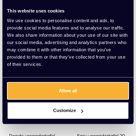
V-poot 180x80cm
el V-poot 140x80cm
This website uses cookies
EUR 329,00 Excl. btw
EUR 309,00 Excl. btw
(398,09 Incl. btw)
(373,89 Incl. btw)
We use cookies to personalise content and ads, to
provide social media features and to analyse our traffic.
We also share information about your use of our site with
our social media, advertising and analytics partners who
may combine it with other information that you’ve
provided to them or that they’ve collected from your use
of their services.
Allow all
Customize