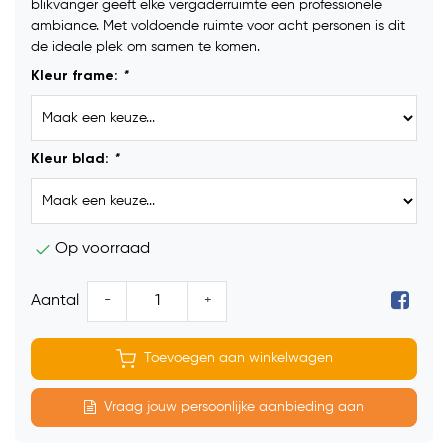
blikvanger geeft elke vergaderruimte een professionele
ambiance. Met voldoende ruimte voor acht personen is dit
de ideale plek om samen te komen.
Kleur frame:
*
Kleur blad:
*
Op voorraad
-
+
Aantal
Toevoegen aan winkelwagen
Vraag jouw persoonlijke aanbieding aan