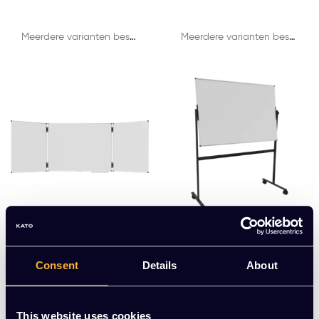
Meerdere varianten beschikbaar
Meerdere varianten beschikbaar
UNITE PLUS conferenc
UNITE kantelbaar whit
Consent
Details
About
e unit
eboard
EUR 304,41 Excl. btw
EUR 265,34 Excl. btw
(368,34 Incl. btw)
(321,06 Incl. btw)
This website uses cookies