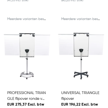
(47,55 Incl. btw)
(80,20 Incl. btw)
Meerdere varianten beschikbaar
Meerdere varianten beschikbaar
PROFESSIONAL TRIAN
UNIVERSAL TRIANGLE
GLE flipover ronde voe
flipover
t
EUR 275,37 Excl. btw
EUR 196,22 Excl. btw