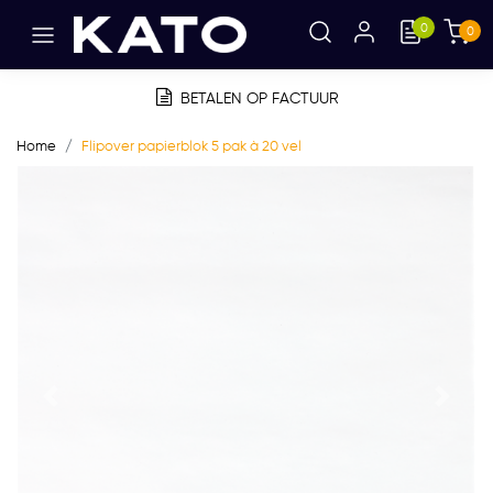
0
0
BETALEN OP FACTUUR
Home
Flipover papierblok 5 pak à 20 vel
Vorige
Volge