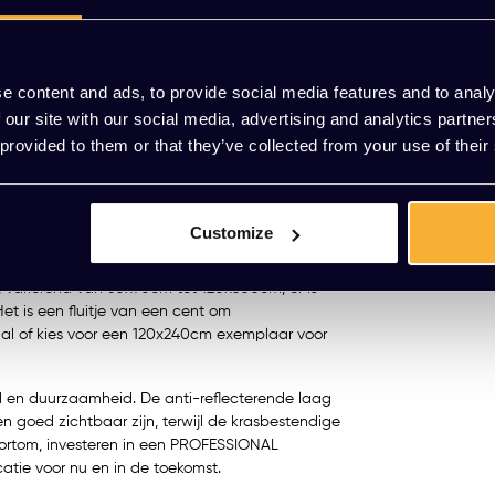
Mat glasbo
rechte hoe
EUR 261,11 
e content and ads, to provide social media features and to analy
(315,94 Incl. b
 our site with our social media, advertising and analytics partn
 provided to them or that they’ve collected from your use of their
ard. Ontworpen voor dagelijks gebruik, biedt het
Meerdere va
rijven en uitwissen. Van het meegeleverde
en ongecompromitteerde kwaliteit, passend bij een
Customize
, variërend van 60x90cm tot 120x300cm, er is
et is een fluitje van een cent om
al of kies voor een 120x240cm exemplaar voor
 en duurzaamheid. De anti-reflecterende laag
 goed zichtbaar zijn, terwijl de krasbestendige
. Kortom, investeren in een PROFESSIONAL
atie voor nu en in de toekomst.