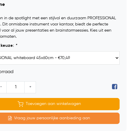
ine
ën in de spotlight met een stijlvol en duurzaam PROFESSIONAL
 Dit onmisbare instrument voor kantoor, biedt de perfecte
voor al jouw presentaties en brainstormsessies. Kies uit een
formaten.
 keuze:
*
orraad
-
+
Toevoegen aan winkelwagen
Vraag jouw persoonlijke aanbieding aan