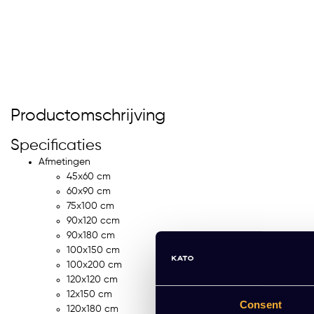
Productomschrijving
Specificaties
Afmetingen
45x60 cm
AP-UP whiteboardfolie
BOARD-UP whiteboard
60x90 cm
75x100 cm
R 130,03 Excl. btw
EUR 83,36 Excl. btw
90x120 ccm
,34 Incl. btw)
(100,87 Incl. btw)
90x180 cm
100x150 cm
100x200 cm
120x120 cm
rdere varianten beschikbaar
Meerdere varianten beschikb
12x150 cm
Consent
120x180 cm