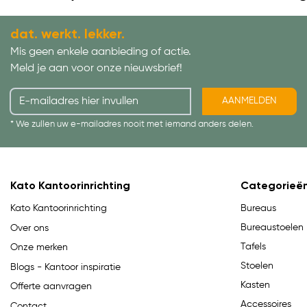
dat. werkt. lekker.
Mis geen enkele aanbieding of actie.
Meld je aan voor onze nieuwsbrief!
AANMELDEN
* We zullen uw e-mailadres nooit met iemand anders delen.
Kato Kantoorinrichting
Categorieë
Bureaus
Kato Kantoorinrichting
Bureaustoelen
Over ons
Tafels
Onze merken
Stoelen
Blogs - Kantoor inspiratie
Kasten
Offerte aanvragen
Accessoires
Contact