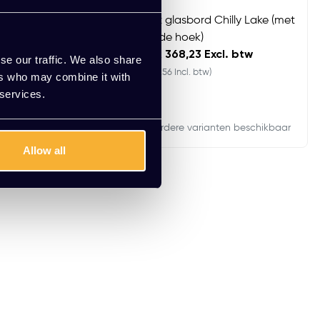
rd Chilly Lake (met
Mat glasbord Chilly Lake (met
k)
ronde hoek)
Excl. btw
EUR 368,23 Excl. btw
se our traffic. We also share
tw)
(445,56 Incl. btw)
ers who may combine it with
 services.
rianten beschikbaar
Meerdere varianten beschikbaar
Allow all