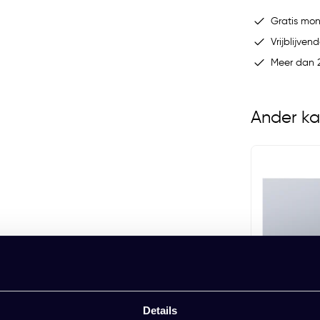
Gratis mo
Vrijblijvend
Meer dan 2
Ander ka
ESSENCE whiteboard
EUR 156,46 Excl. btw
(189,32 Incl. btw)
aar
Meerdere varianten beschikbaar
Details