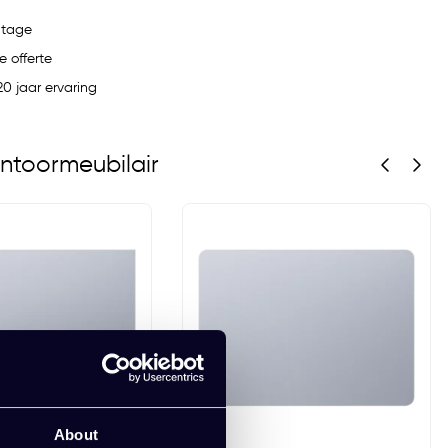
ntage
e offerte
0 jaar ervaring
ntoormeubilair
About