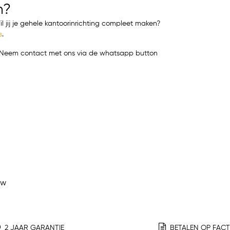
n?
l jij je gehele kantoorinrichting compleet maken?
s
.
t? Neem contact met ons via de whatsapp button
ew
2 JAAR GARANTIE
BETALEN OP FAC