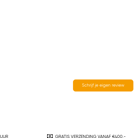
Schrijf je eigen review
TUUR
GRATIS VERZENDING VANAF €400,-