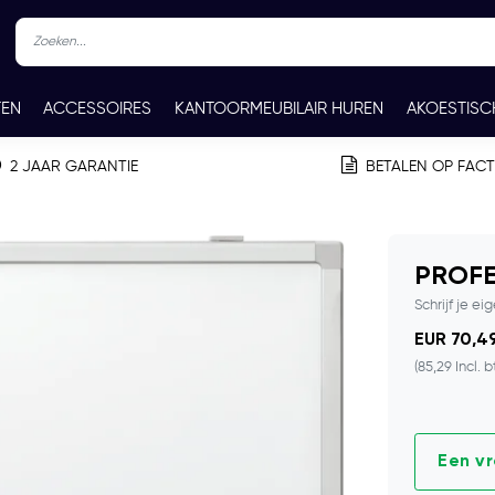
TEN
ACCESSOIRES
KANTOORMEUBILAIR HUREN
AKOESTISC
REN
CONTACT
2 JAAR GARANTIE
BETALEN OP FAC
PROFE
Schrijf je ei
EUR 70,49
(85,29 Incl. 
Een v