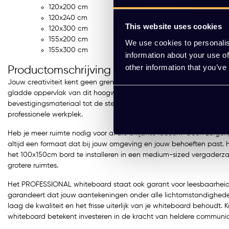
120x200 cm
120x240 cm
This website uses cookies
120x300 cm
155x200 cm
We use cookies to personalis
155x300 cm
information about your use of
other information that you’ve
Productomschrijving
Jouw creativiteit kent geen grenzen met het PROFESSIONAL whitebo
gladde oppervlak van dit hoogwaardige whiteboard moeiteloos sch
bevestigingsmateriaal tot de stevige lijst, elk detail reflecteert e
professionele werkplek.
Heb je meer ruimte nodig voor al die briljante ideeën? Geen zorgen
altijd een formaat dat bij jouw omgeving en jouw behoeften past. H
het 100x150cm bord te installeren in een medium-sized vergaderza
grotere ruimtes.
Het PROFESSIONAL whiteboard staat ook garant voor leesbaarheid
garandeert dat jouw aantekeningen onder alle lichtomstandigheden
laag de kwaliteit en het frisse uiterlijk van je whiteboard behoudt
whiteboard betekent investeren in de kracht van heldere communic