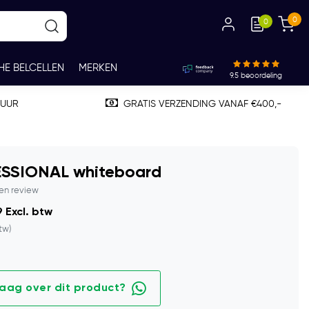
0
0
HE BELCELLEN
MERKEN
9.5
beoordeling
TUUR
GRATIS VERZENDING VANAF €400,-
SSIONAL whiteboard
gen review
 Excl. btw
btw)
raag over dit product?