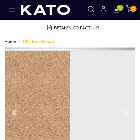
0
0
BETALEN OP FACTUUR
Home
UNITE combibord
Vorige
Volge