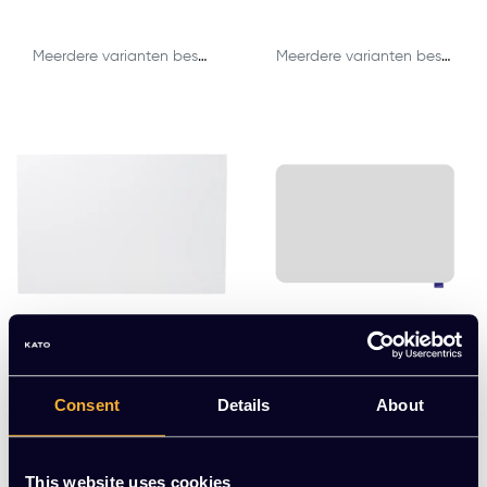
Meerdere varianten beschikbaar
Meerdere varianten beschikbaar
BOARD-UP whiteboar
ESSENCE whiteboard
Consent
Details
About
d
EUR 83,36 Excl. btw
EUR 156,46 Excl. btw
(100,87 Incl. btw)
(189,32 Incl. btw)
This website uses cookies