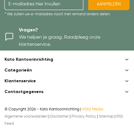
AANMELDEN
* We zullen uw e-mailadres nooit met iemand anders delen.
Vragen?
We helpen je graag. Raadpleeg onze
klantenservice.
Kato Kantoorinrichting
Categorieën
Klantenservice
Contactgegevens
© Copyright 2026 - Kato Kantoorinrichting |
InStijl Media
Algemene voorwaarden
|
Disclaimer
|
Privacy Policy
|
Sitemap
|
RSS
Feed