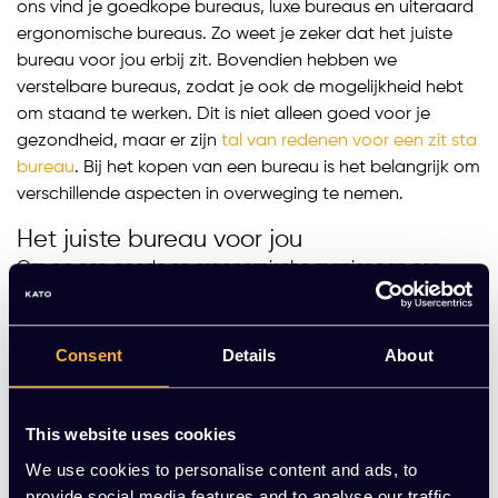
ons vind je goedkope bureaus, luxe bureaus en uiteraard
ergonomische bureaus. Zo weet je zeker dat het juiste
bureau voor jou erbij zit. Bovendien hebben we
verstelbare bureaus, zodat je ook de mogelijkheid hebt
om staand te werken. Dit is niet alleen goed voor je
gezondheid, maar er zijn
tal van redenen voor een zit sta
bureau
. Bij het kopen van een bureau is het belangrijk om
verschillende aspecten in overweging te nemen.
Het juiste bureau voor jou
Om op een goede en ergonomische manier aan een
bureau te kunnen werken, is het belangrijk dat het bureau
de juiste bureau hoogte heeft voor jou.
De juiste
werkhouding
is van groot belang. De hoogte van het
Consent
Details
About
bureau hangt af van je lichaamslengte. Een bureau dat
niet verstelbaar is, heeft meestal een hoogte van 70 tot
75 cm, wat geschikt is voor een lichaamslengte van
This website uses cookies
ongeveer 1.80 m. Daarnaast moet een bureautafel
We use cookies to personalise content and ads, to
minstens 120 cm breed en 80 cm diep zijn, zodat je je
provide social media features and to analyse our traffic.