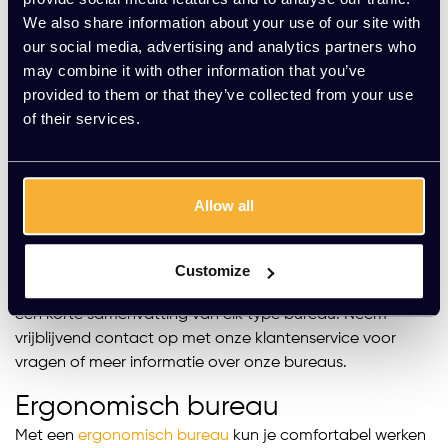
monitor of beeldscherm op de juiste afstand kunt
We also share information about your use of our site with
plaatsen. Dit helpt onder andere hoofdpijn en slecht
our social media, advertising and analytics partners who
zicht te voorkomen. Om er zeker van te zijn dat een
may combine it with other information that you’ve
bureau de juiste hoogte voor jou heeft, is het het beste
provided to them or that they’ve collected from your use
om te kiezen voor een verstelbaar bureau. Bij Kato
of their services.
Kantoorinrichting vind je het juiste verstelbare bureau
voor jou.
Verschillende soorten bureaus
Allow all
Bij Kato Kantoorinrichting hebben we een uitgebreid
aanbod van verschillende soorten verstelbare bureaus.
Je kunt bij ons zit sta bureaus kopen, maar ook speciale
Customize
ergonomische bureaus en duo bureaus. Hieronder volgt
een korte samenvatting van elk type bureau. Neem
vrijblijvend contact op met onze klantenservice voor
vragen of meer informatie over onze bureaus.
Ergonomisch bureau
Met een
ergonomisch bureau
kun je comfortabel werken