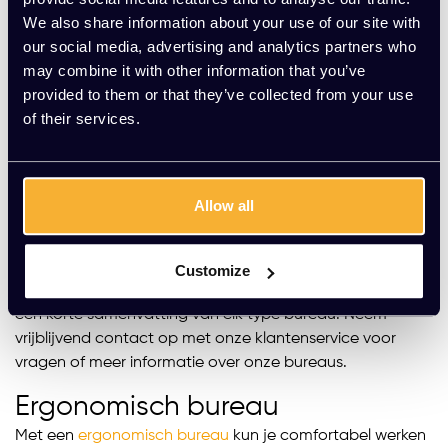
monitor of beeldscherm op de juiste afstand kunt
We also share information about your use of our site with
plaatsen. Dit helpt onder andere hoofdpijn en slecht
our social media, advertising and analytics partners who
zicht te voorkomen. Om er zeker van te zijn dat een
may combine it with other information that you’ve
bureau de juiste hoogte voor jou heeft, is het het beste
provided to them or that they’ve collected from your use
om te kiezen voor een verstelbaar bureau. Bij Kato
of their services.
Kantoorinrichting vind je het juiste verstelbare bureau
voor jou.
Verschillende soorten bureaus
Allow all
Bij Kato Kantoorinrichting hebben we een uitgebreid
aanbod van verschillende soorten verstelbare bureaus.
Je kunt bij ons zit sta bureaus kopen, maar ook speciale
Customize
ergonomische bureaus en duo bureaus. Hieronder volgt
een korte samenvatting van elk type bureau. Neem
vrijblijvend contact op met onze klantenservice voor
vragen of meer informatie over onze bureaus.
Ergonomisch bureau
Met een
ergonomisch bureau
kun je comfortabel werken