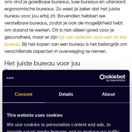
ons vind je goedkope bureaus, luxe bureaus en uiteraard
ergonomische bureaus. Zo weet je zeker dat het juiste
bureau voor jou erbij zit. Bovendien hebben we
verstelbare bureaus, zodat je ook de mogelijkheid hebt
om staand te werken. Dit is niet alleen goed voor je
gezondheid, maar er zijn
tal van redenen voor een zit sta
bureau
. Bij het kopen van een bureau is het belangrijk om
verschillende aspecten in overweging te nemen.
Het juiste bureau voor jou
Om op een goede en ergonomische manier aan een
bureau te kunnen werken, is het belangrijk dat het bureau
de juiste bureau hoogte heeft voor jou.
De juiste
werkhouding
is van groot belang. De hoogte van het
Consent
Details
About
bureau hangt af van je lichaamslengte. Een bureau dat
niet verstelbaar is, heeft meestal een hoogte van 70 tot
75 cm, wat geschikt is voor een lichaamslengte van
This website uses cookies
ongeveer 1.80 m. Daarnaast moet een bureautafel
We use cookies to personalise content and ads, to
minstens 120 cm breed en 80 cm diep zijn, zodat je je
provide social media features and to analyse our traffic.