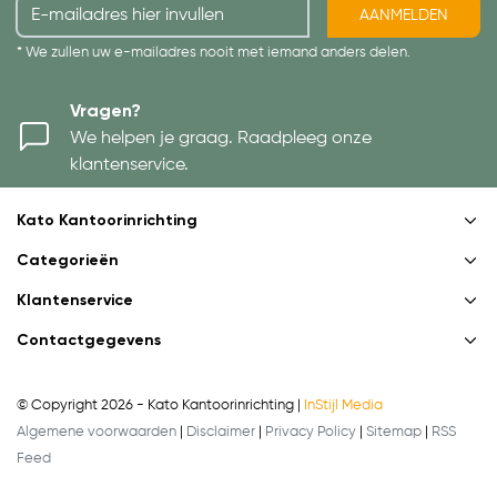
AANMELDEN
* We zullen uw e-mailadres nooit met iemand anders delen.
Vragen?
We helpen je graag. Raadpleeg onze
klantenservice.
Kato Kantoorinrichting
Categorieën
Klantenservice
Contactgegevens
© Copyright 2026 - Kato Kantoorinrichting |
InStijl Media
Algemene voorwaarden
|
Disclaimer
|
Privacy Policy
|
Sitemap
|
RSS
Feed