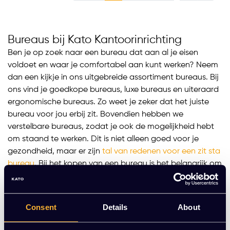
Bureaus bij Kato Kantoorinrichting
Ben je op zoek naar een bureau dat aan al je eisen
voldoet en waar je comfortabel aan kunt werken? Neem
dan een kijkje in ons uitgebreide assortiment bureaus. Bij
ons vind je goedkope bureaus, luxe bureaus en uiteraard
ergonomische bureaus. Zo weet je zeker dat het juiste
bureau voor jou erbij zit. Bovendien hebben we
verstelbare bureaus, zodat je ook de mogelijkheid hebt
om staand te werken. Dit is niet alleen goed voor je
gezondheid, maar er zijn
tal van redenen voor een zit sta
bureau
. Bij het kopen van een bureau is het belangrijk om
verschillende aspecten in overweging te nemen.
Het juiste bureau voor jou
Consent
Details
About
Om op een goede en ergonomische manier aan een
bureau te kunnen werken, is het belangrijk dat het bureau