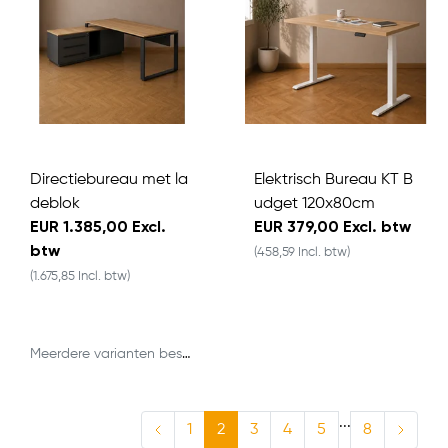
Directiebureau met la
Elektrisch Bureau KT B
deblok
udget 120x80cm
EUR 1.385,00 Excl.
EUR 379,00 Excl. btw
btw
(458,59 Incl. btw)
(1.675,85 Incl. btw)
Meerdere varianten beschikbaar
...
1
2
3
4
5
8