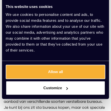
de juiste bureau hoogte heeft voor jou.
De juiste
This website uses cookies
werkhouding
is van groot belang. De hoogte van het
bureau hangt af van je lichaamslengte. Een bureau dat
We use cookies to personalise content and ads, to
niet verstelbaar is, heeft meestal een hoogte van 70 tot
provide social media features and to analyse our traffic.
75 cm, wat geschikt is voor een lichaamslengte van
We also share information about your use of our site with
ongeveer 1.80 m. Daarnaast moet een bureautafel
our social media, advertising and analytics partners who
minstens 120 cm breed en 80 cm diep zijn, zodat je je
may combine it with other information that you’ve
monitor of beeldscherm op de juiste afstand kunt
provided to them or that they’ve collected from your use
plaatsen. Dit helpt onder andere hoofdpijn en slecht
of their services.
zicht te voorkomen. Om er zeker van te zijn dat een
bureau de juiste hoogte voor jou heeft, is het het beste
om te kiezen voor een verstelbaar bureau. Bij Kato
Allow all
Kantoorinrichting vind je het juiste verstelbare bureau
voor jou.
Customize
Verschillende soorten bureaus
Bij Kato Kantoorinrichting hebben we een uitgebreid
aanbod van verschillende soorten verstelbare bureaus.
Je kunt bij ons zit sta bureaus kopen, maar ook speciale