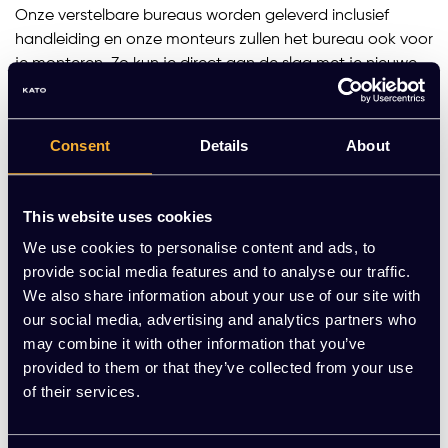
Onze verstelbare bureaus worden geleverd inclusief
handleiding en onze monteurs zullen het bureau ook voor
je monteren. Zo kun je direct aan de slag met je nieuwe
bureau.
Elektrisch verstelbaar bureau
Consent
Details
About
Naast de eerder genoemde opties hebben we ook
elektrisch verstelbare bureaus
in ons assortiment.
Hiermee bespaar je moeite bij het instellen van de juiste
This website uses cookies
hoogte, vooral als er meerdere mensen op dezelfde plek
We use cookies to personalise content and ads, to
werken. Het
verstelbaar bureau KT Basic
heeft zelfs een
provide social media features and to analyse our traffic.
geheugenfunctie waarmee je gemakkelijk vooraf
We also share information about your use of our site with
ingestelde hoogtes kunt vinden. Onze elektrisch
our social media, advertising and analytics partners who
verstelbare bureaus zijn meestal zit sta bureaus,
may combine it with other information that you’ve
waardoor je kunt afwisselen tussen zittend en staand
provided to them or that they’ve collected from your use
werken tijdens lange werkdagen.
of their services.
Zit sta bureaus