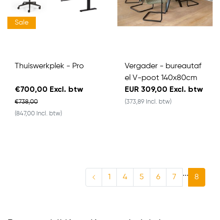
Sale
Thuiswerkplek - Pro
Vergader - bureautaf
el V-poot 140x80cm
€700,00 Excl. btw
EUR 309,00 Excl. btw
€738,00
(373,89 Incl. btw)
(847,00 Incl. btw)
...
1
4
5
6
7
8