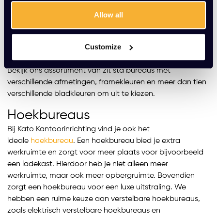
Een zit sta bureau is een uitstekend alternatief voor
standaard bureaus. Hiermee kun je eenvoudig en snel
Allow all
wisselen tussen zittend en staand werken. Dit verbetert je
concentratievermogen en verhoogt je productiviteit.
Customize
Door deze afwisseling krijgen je hersenen en lichaam
voldoende rust, wat uiteindelijk leidt tot betere prestaties.
Bekijk ons assortiment van zit sta bureaus met
verschillende afmetingen, framekleuren en meer dan tien
verschillende bladkleuren om uit te kiezen.
Hoekbureaus
Bij Kato Kantoorinrichting vind je ook het
ideale
hoekbureau
. Een hoekbureau bied je extra
werkruimte en zorgt voor meer plaats voor bijvoorbeeld
een ladekast. Hierdoor heb je niet alleen meer
werkruimte, maar ook meer opbergruimte. Bovendien
zorgt een hoekbureau voor een luxe uitstraling. We
hebben een ruime keuze aan verstelbare hoekbureaus,
zoals elektrisch verstelbare hoekbureaus en