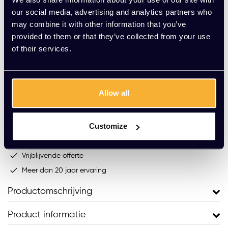
our social media, advertising and analytics partners who
may combine it with other information that you’ve
Op voorraad
provided to them or that they’ve collected from your use
of their services.
-
+
Aantal
Toevoegen aan winkelwagen
Allow all
Vraag jouw persoonlijke aanbieding aan
Customize
Gratis montage
Vrijblijvende offerte
Meer dan 20 jaar ervaring
Productomschrijving
Product informatie