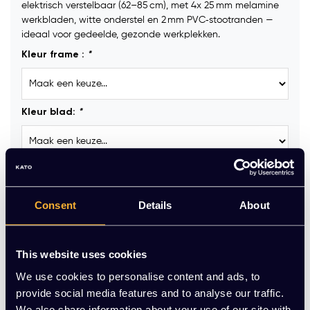
elektrisch verstelbaar (62–85 cm), met 4x 25 mm melamine
werkbladen, witte onderstel en 2 mm PVC‑stootranden —
ideaal voor gedeelde, gezonde werkplekken.
Kleur frame :
*
Kleur blad:
*
Kabelgoot :
Consent
Details
About
Kabeldoorvoerdop:
This website uses cookies
We use cookies to personalise content and ads, to
Stekkerblok GST18 (incl. aansluitkabel 3 meter) :
provide social media features and to analyse our traffic.
We also share information about your use of our site with