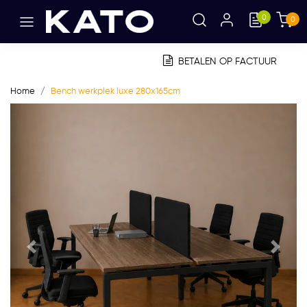
0
0
BETALEN OP FACTUUR
Home
Bench werkplek luxe 280x165cm
Vorige
Volge