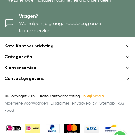
* We zullen uw e-mailadres nooit met iemand anders delen.
Vragen?
We helpen je graag. Raadpleeg onze
klantenservice.
Kato Kantoorinrichting
Categorieën
Klantenservice
Contactgegevens
© Copyright 2026 - Kato Kantoorinrichting |
InStijl Media
Algemene voorwaarden
|
Disclaimer
|
Privacy Policy
|
Sitemap
|
RSS
Feed