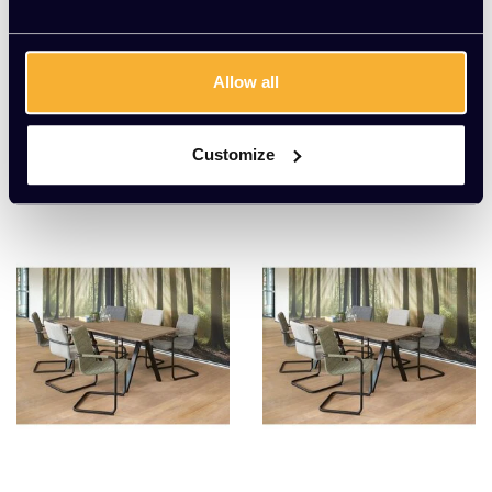
Vergadertafel Classic
Elektrisch zit/sta bure
au glas 114,5 x 58,8cm
EUR 259,00 Excl. btw
EUR 389,00 Excl. btw
Allow all
(313,39 Incl. btw)
(470,69 Incl. btw)
Customize
Meerdere varianten beschikbaar