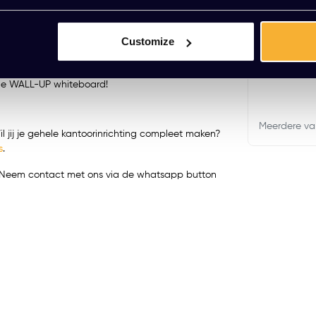
 rechts, en geef je ideeën de plek die ze verdienen.
Glasbord z
k een duurzame keuze. Gemaakt met hoogwaardige
Customize
nder aan kwaliteit te verliezen. Schrijf, plan en
EUR 55,45 
 al jouw concepten tot leven te brengen.
(67,09 Incl. btw
tige WALL-UP whiteboard!
Meerdere va
l jij je gehele kantoorinrichting compleet maken?
s
.
t? Neem contact met ons via de whatsapp button