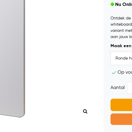
Nu Onl
Ontdek de n
whiteboard
variant me
aan jouw ka
Maak een
Op vo
Aantal