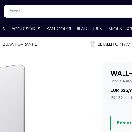
TEN
ACCESSOIRES
KANTOORMEUBILAIR HUREN
AKOESTISC
REN
CONTACT
2 JAAR GARANTIE
BETALEN OP FAC
WALL-
Schrijf je ei
EUR 325,9
(394,39 Incl.
Een v