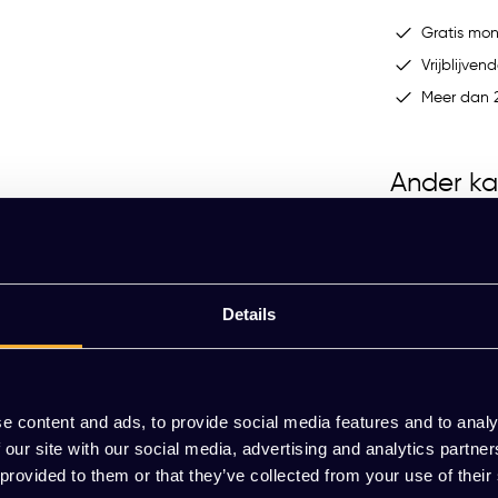
Gratis mo
Vrijblijvend
Meer dan 2
Ander ka
WALL-UP whiteboard
Details
EUR 466,74 Excl. btw
(564,76 Incl. btw)
or al jouw ideeën, notities en tekeningen. Het
issen, waardoor jouw presentatie altijd
e content and ads, to provide social media features and to analy
 our site with our social media, advertising and analytics partn
aar
Meerdere varianten beschikbaar
 provided to them or that they’ve collected from your use of their
ast het WALL-UP whiteboard moeiteloos in elke