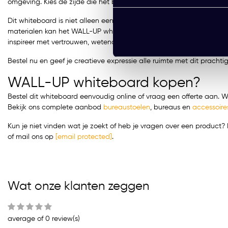
omgeving. Kies de zijde die het beste bij jouw ruimte past - links of
Dit whiteboard is niet alleen een praktische oplossing, maar oo
materialen kan het WALL-UP whiteboard 200x59,5cm jarenlang mee zo
inspireer met vertrouwen, wetende dat jouw canvas klaar staat om
Bestel nu en geef je creatieve expressie alle ruimte met dit prach
WALL-UP whiteboard kopen?
Bestel dit whiteboard eenvoudig online of vraag een offerte aan. Wi
Bekijk ons complete aanbod
bureaustoelen
,
bureaus
en
accessoire
Kun je niet vinden wat je zoekt of heb je vragen over een produc
of mail ons op
[email protected]
.
Wat onze klanten zeggen
average of 0 review(s)