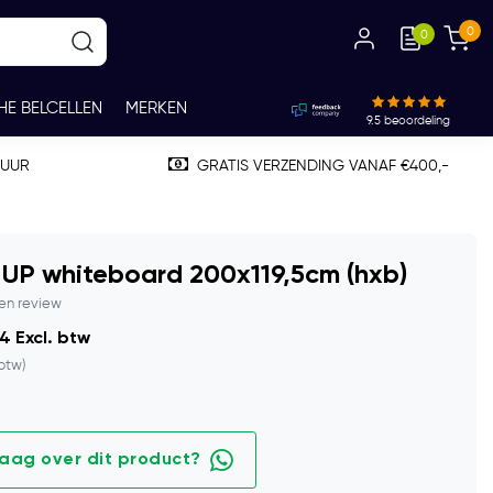
0
0
HE BELCELLEN
MERKEN
9.5
beoordeling
TUUR
GRATIS VERZENDING VANAF €400,-
UP whiteboard 200x119,5cm (hxb)
gen review
4 Excl. btw
 btw)
raag over dit product?