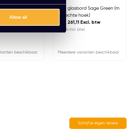
wart
Mat glasbord Sage Green (m
et rechte hoek)
Allow all
Excl. btw
EUR 261,11 Excl. btw
)
(315,94 Incl. btw)
rianten beschikbaar
Meerdere varianten beschikbaar
Schrijf je eigen review