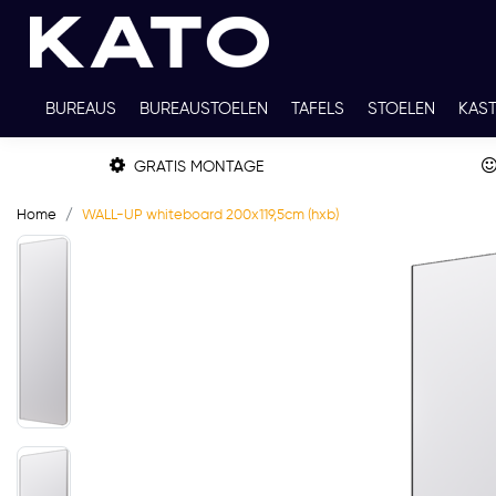
BUREAUS
BUREAUSTOELEN
TAFELS
STOELEN
KAS
TWEEDEHANDS
THUISWERKPLEKKEN
WERKBLADKLEU
GRATIS MONTAGE
Home
WALL-UP whiteboard 200x119,5cm (hxb)