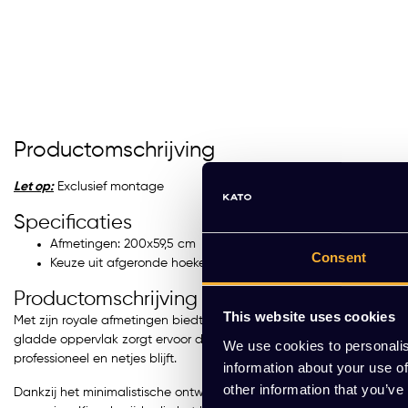
Productomschrijving
Let op:
Exclusief montage
Specificaties
t glasbord Warm Grey (me
Mobiel glasbord 90x175cm
Afmetingen: 200x59,5 cm
Consent
ronde hoek)
Keuze uit afgeronde hoeken rechts of links
R 368,23 Excl. btw
EUR 961,84 Excl. btw
Productomschrijving
,56 Incl. btw)
(1.163,83 Incl. btw)
This website uses cookies
Met zijn royale afmetingen biedt dit whiteboard voldoende ruimte vo
gladde oppervlak zorgt ervoor dat je eenvoudig kunt schrijven en w
We use cookies to personalis
professioneel en netjes blijft.
information about your use of
rdere varianten beschikbaar
Meerdere varianten beschikb
other information that you’ve
Dankzij het minimalistische ontwerp en de subtiele ronde hoeken p