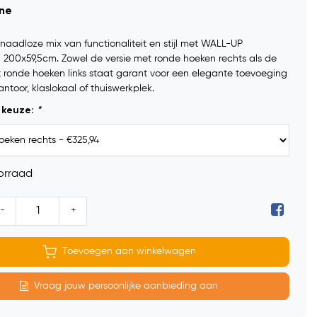
ine
aadloze mix van functionaliteit en stijl met WALL-UP
 200x59,5cm. Zowel de versie met ronde hoeken rechts als de
t ronde hoeken links staat garant voor een elegante toevoeging
ntoor, klaslokaal of thuiswerkplek.
 keuze:
*
orraad
-
+
Toevoegen aan winkelwagen
Vraag jouw persoonlijke aanbieding aan