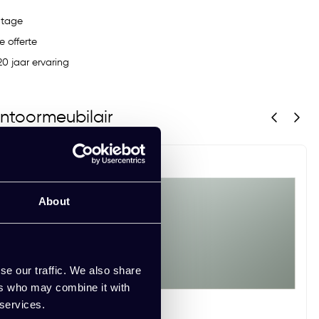
ntage
e offerte
0 jaar ervaring
ntoormeubilair
About
se our traffic. We also share
ers who may combine it with
 services.