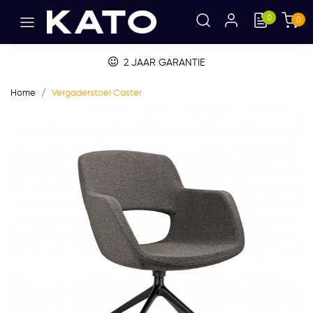
0
0
2 JAAR GARANTIE
Home
Vergaderstoel Caster
Vorige
Volge