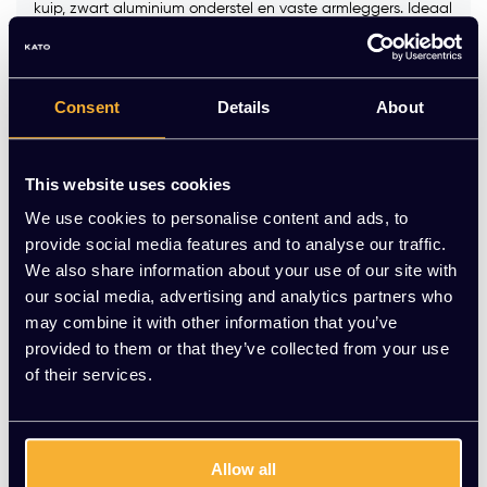
kuip, zwart aluminium onderstel en vaste armleggers. Ideaal
voor overleg- of projectruimtes.
Maak een keuze:
*
Consent
Details
About
Op voorraad
This website uses cookies
We use cookies to personalise content and ads, to
-
+
Aantal
provide social media features and to analyse our traffic.
We also share information about your use of our site with
Toevoegen aan winkelwagen
our social media, advertising and analytics partners who
may combine it with other information that you’ve
Vraag jouw persoonlijke aanbieding aan
provided to them or that they’ve collected from your use
of their services.
Gratis montage
Vrijblijvende offerte
Allow all
Meer dan 20 jaar ervaring