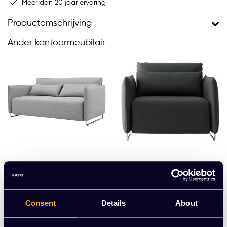
Meer dan 20 jaar ervaring
Productomschrijving
Ander kantoormeubilair
Softline
Softline
Cord sofa
Cord lounge stoel
Consent
Details
About
EUR 1.404,00 Excl.
EUR 1.084,00 Excl.
btw
btw