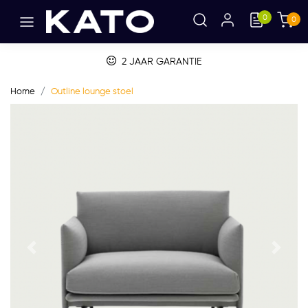
0
0
2 JAAR GARANTIE
Home
Outline lounge stoel
Vorige
Volge