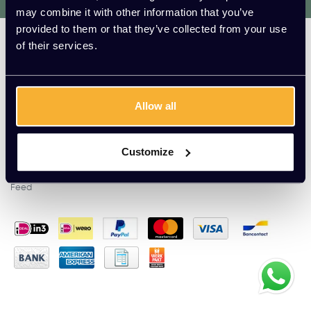
klantenservice.
may combine it with other information that you’ve
provided to them or that they’ve collected from your use
Kato Kantoorinrichting
of their services.
Categorieën
Klantenservice
Allow all
Contactgegevens
Customize
© Copyright 2026 - Kato Kantoorinrichting |
InStijl Media
Algemene voorwaarden
|
Disclaimer
|
Privacy Policy
|
Sitemap
|
RSS
Feed