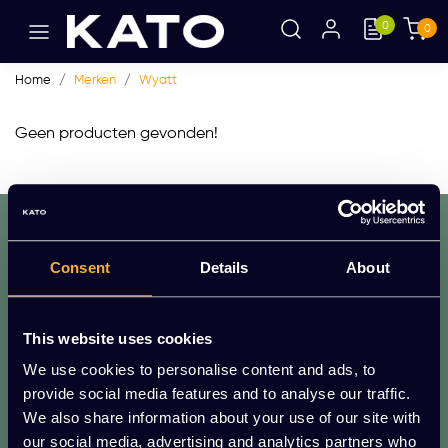
0
0
Home
Merken
Wyatt
Geen producten gevonden!
dat. werkt. lekker.
Mis geen enkele aanbieding of actie.
Consent
Details
About
Meld je aan voor onze nieuwsbrief!
AANMELDEN
This website uses cookies
* We zullen uw e-mailadres nooit met iemand anders delen.
We use cookies to personalise content and ads, to
provide social media features and to analyse our traffic.
Vragen?
We also share information about your use of our site with
We helpen je graag. Raadpleeg onze
our social media, advertising and analytics partners who