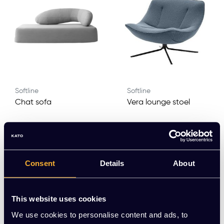
Softline
Softline
Chat sofa
Vera lounge stoel
EUR 2.122,00 Excl.
EUR 907,00 Excl. btw
btw
(1.097,47 Incl. btw)
(2.567,62 Incl. btw)
Consent
Details
About
Meerdere varianten beschikbaar
Meerdere varianten beschikbaar
This website uses cookies
We use cookies to personalise content and ads, to