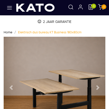
0
0
BETALEN OP FACTUUR
Home
Elektrisch duo bureau KT Business 180x80cm
Vorige
Volge