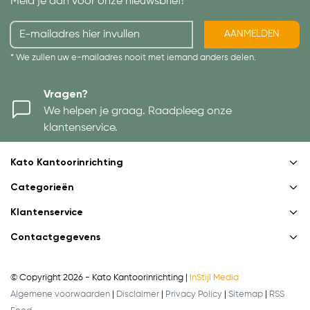
Meld je aan voor onze nieuwsbrief!
AANMELDEN
* We zullen uw e-mailadres nooit met iemand anders delen.
Vragen?
We helpen je graag. Raadpleeg onze
klantenservice.
Kato Kantoorinrichting
Categorieën
Klantenservice
Contactgegevens
© Copyright 2026 - Kato Kantoorinrichting |
InStijl Media
Algemene voorwaarden
|
Disclaimer
|
Privacy Policy
|
Sitemap
|
RSS