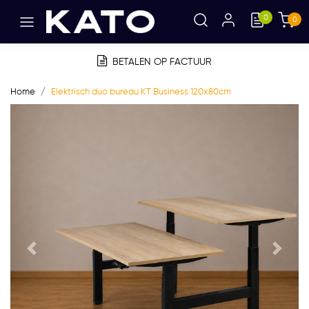
0
0
BETALEN OP FACTUUR
Home
Elektrisch duo bureau KT Business 120x80cm
Vorige
Volge