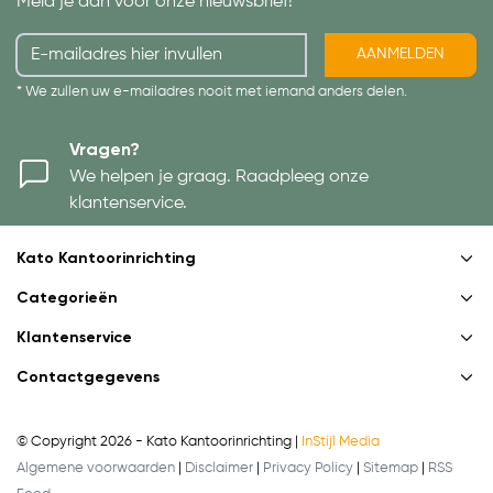
Meld je aan voor onze nieuwsbrief!
AANMELDEN
* We zullen uw e-mailadres nooit met iemand anders delen.
Vragen?
We helpen je graag. Raadpleeg onze
klantenservice.
Kato Kantoorinrichting
Categorieën
Klantenservice
Contactgegevens
© Copyright 2026 - Kato Kantoorinrichting |
InStijl Media
Algemene voorwaarden
|
Disclaimer
|
Privacy Policy
|
Sitemap
|
RSS