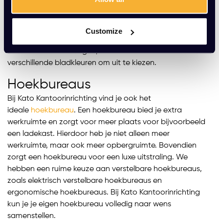
concentratievermogen en verhoogt je productiviteit.
Door deze afwisseling krijgen je hersenen en lichaam
voldoende rust, wat uiteindelijk leidt tot betere prestaties.
Customize
Bekijk ons assortiment van zit sta bureaus met
verschillende afmetingen, framekleuren en meer dan tien
verschillende bladkleuren om uit te kiezen.
Hoekbureaus
Bij Kato Kantoorinrichting vind je ook het
ideale
hoekbureau
. Een hoekbureau bied je extra
werkruimte en zorgt voor meer plaats voor bijvoorbeeld
een ladekast. Hierdoor heb je niet alleen meer
werkruimte, maar ook meer opbergruimte. Bovendien
zorgt een hoekbureau voor een luxe uitstraling. We
hebben een ruime keuze aan verstelbare hoekbureaus,
zoals elektrisch verstelbare hoekbureaus en
ergonomische hoekbureaus. Bij Kato Kantoorinrichting
kun je je eigen hoekbureau volledig naar wens
samenstellen.