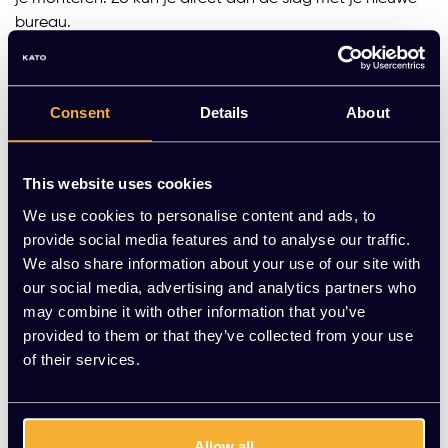
bureau.
Elektrisch verstelbaar bureau
Naast de eerder genoemde opties hebben we ook
Consent
Details
About
elektrisch verstelbare bureaus
in ons assortiment.
Hiermee bespaar je moeite bij het instellen van de juiste
hoogte, vooral als er meerdere mensen op dezelfde plek
This website uses cookies
werken. Het
verstelbaar bureau KT Basic
heeft zelfs een
We use cookies to personalise content and ads, to
geheugenfunctie waarmee je gemakkelijk vooraf
provide social media features and to analyse our traffic.
ingestelde hoogtes kunt vinden. Onze elektrisch
We also share information about your use of our site with
verstelbare bureaus zijn meestal zit sta bureaus,
our social media, advertising and analytics partners who
waardoor je kunt afwisselen tussen zittend en staand
may combine it with other information that you’ve
werken tijdens lange werkdagen.
provided to them or that they’ve collected from your use
Zit sta bureaus
of their services.
Een zit sta bureau is een uitstekend alternatief voor
standaard bureaus. Hiermee kun je eenvoudig en snel
wisselen tussen zittend en staand werken. Dit verbetert je
Allow all