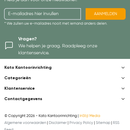
Meld je aan voor onze nieuwsbrief!
AANMELDEN
* We zullen uw e-mailadres nooit met iemand anders delen.
Vragen?
We helpen je graag. Raadpleeg onze
klantenservice.
Kato Kantoorinrichting
Categorieën
Klantenservice
Contactgegevens
© Copyright 2026 - Kato Kantoorinrichting |
InStijl Media
Algemene voorwaarden
|
Disclaimer
|
Privacy Policy
|
Sitemap
|
RSS
Feed