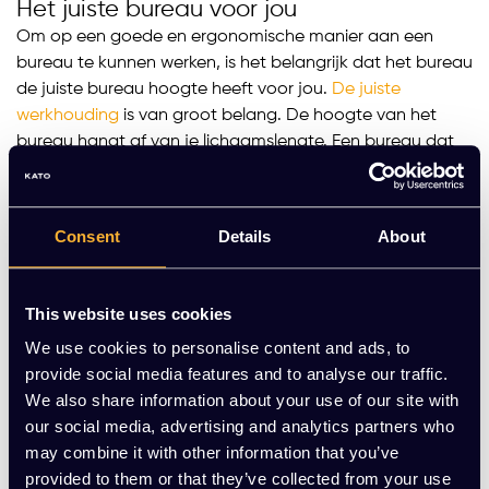
Het juiste bureau voor jou
Om op een goede en ergonomische manier aan een
bureau te kunnen werken, is het belangrijk dat het bureau
de juiste bureau hoogte heeft voor jou.
De juiste
werkhouding
is van groot belang. De hoogte van het
bureau hangt af van je lichaamslengte. Een bureau dat
niet verstelbaar is, heeft meestal een hoogte van 70 tot
75 cm, wat geschikt is voor een lichaamslengte van
ongeveer 1.80 m. Daarnaast moet een bureautafel
Consent
Details
About
minstens 120 cm breed en 80 cm diep zijn, zodat je je
monitor of beeldscherm op de juiste afstand kunt
plaatsen. Dit helpt onder andere hoofdpijn en slecht
This website uses cookies
zicht te voorkomen. Om er zeker van te zijn dat een
We use cookies to personalise content and ads, to
bureau de juiste hoogte voor jou heeft, is het het beste
provide social media features and to analyse our traffic.
om te kiezen voor een verstelbaar bureau. Bij Kato
We also share information about your use of our site with
Kantoorinrichting vind je het juiste verstelbare bureau
our social media, advertising and analytics partners who
voor jou.
may combine it with other information that you’ve
Verschillende soorten bureaus
provided to them or that they’ve collected from your use