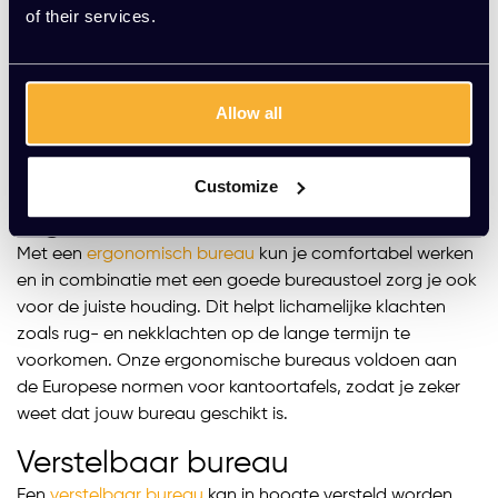
Bij Kato Kantoorinrichting hebben we een uitgebreid
of their services.
aanbod van verschillende soorten verstelbare bureaus.
Je kunt bij ons zit sta bureaus kopen, maar ook speciale
ergonomische bureaus en duo bureaus. Hieronder volgt
Allow all
een korte samenvatting van elk type bureau. Neem
vrijblijvend contact op met onze klantenservice voor
vragen of meer informatie over onze bureaus.
Customize
Ergonomisch bureau
Met een
ergonomisch bureau
kun je comfortabel werken
en in combinatie met een goede bureaustoel zorg je ook
voor de juiste houding. Dit helpt lichamelijke klachten
zoals rug- en nekklachten op de lange termijn te
voorkomen. Onze ergonomische bureaus voldoen aan
de Europese normen voor kantoortafels, zodat je zeker
weet dat jouw bureau geschikt is.
Verstelbaar bureau
Een
verstelbaar bureau
kan in hoogte versteld worden,