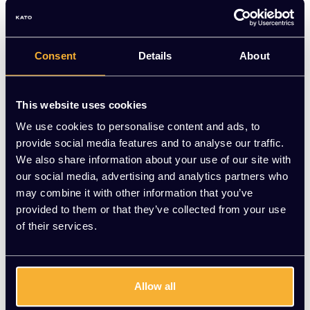
Op voorraad
Levering binnen 15 werkdagen (speciale kleur werkblad:
8-10 weken)
Consent
Details
About
-
+
Aantal
This website uses cookies
Toevoegen aan winkelwagen
We use cookies to personalise content and ads, to
provide social media features and to analyse our traffic.
Vraag jouw persoonlijke aanbieding aan
We also share information about your use of our site with
our social media, advertising and analytics partners who
may combine it with other information that you’ve
Gratis montage
provided to them or that they’ve collected from your use
Vrijblijvende offerte
of their services.
Meer dan 20 jaar ervaring
Productomschrijving
Allow all
Ander kantoormeubilair