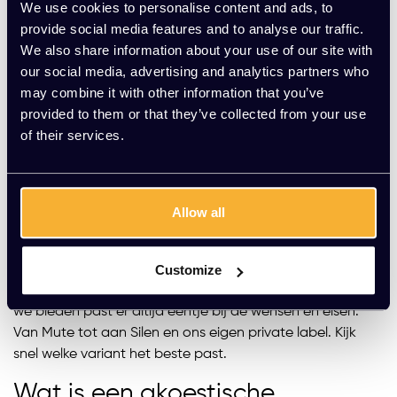
We use cookies to personalise content and ads, to
1
2
3
4
provide social media features and to analyse our traffic.
We also share information about your use of our site with
our social media, advertising and analytics partners who
may combine it with other information that you’ve
Akoestische belcellen bij Kato
provided to them or that they’ve collected from your use
Kantoorinrichting
of their services.
Met onze meeting boxes creëer je snel een extra
vergaderruimte of stille werkplek. Ideaal voor meetings
zonder anderen te storen of om geconcentreerd te
Allow all
werken. Kies uit grote en kleine telefooncellen, glazen
boxen, of boxen met akoestische panelen. Maak je keuze
compleet met verschillende kleursamenstellingen.
Customize
En de keuze is reuze! Door de vele merken belcellen die
we bieden past er altijd eentje bij de wensen en eisen.
Van Mute tot aan Silen en ons eigen private label. Kijk
snel welke variant het beste past.
Wat is een akoestische