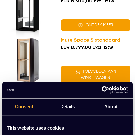
EUR 8.500,00 Excl. btw
ONTDEK MEER
Mute Space S standaard
EUR 8.799,00 Excl. btw
TOEVOEGEN AAN
WINKELWAGEN
KT Work
EUR 9.300,00 Excl. btw
Consent
Details
About
ONTDEK MEER
This website uses cookies