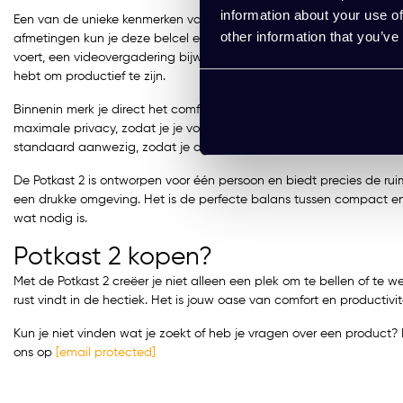
information about your use of
Een van de unieke kenmerken van de Potkast 2 is de mogelijkheid 
other information that you’ve
afmetingen kun je deze belcel eenvoudig omtoveren tot een multifu
voert, een videovergadering bijwoont, of geconcentreerd aan een pr
hebt om productief te zijn.
Binnenin merk je direct het comfort en de doordachte details. De 
maximale privacy, zodat je je volledig kunt focussen zonder afleiding
standaard aanwezig, zodat je altijd in een aangename omgeving 
De Potkast 2 is ontworpen voor één persoon en biedt precies de ruimt
een drukke omgeving. Het is de perfecte balans tussen compact en 
wat nodig is.
Potkast 2 kopen?
Met de Potkast 2 creëer je niet alleen een plek om te bellen of te w
rust vindt in de hectiek. Het is jouw oase van comfort en productivi
Kun je niet vinden wat je zoekt of heb je vragen over een produc
ons op
[email protected]