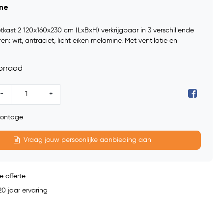
ine
kast 2 120x160x230 cm (LxBxH) verkrijgbaar in 3 verschillende
ren: wit, antraciet, licht eiken melamine. Met ventilatie en
orraad
-
+
 montage
Vraag jouw persoonlijke aanbieding aan
e offerte
0 jaar ervaring