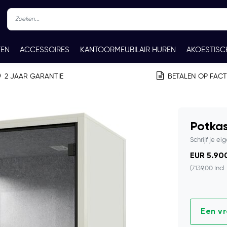
TEN
ACCESSOIRES
KANTOORMEUBILAIR HUREN
AKOESTISC
REN
CONTACT
2 JAAR GARANTIE
BETALEN OP FAC
Potkas
Schrijf je ei
EUR 5.900
(7.139,00 Incl
Een v