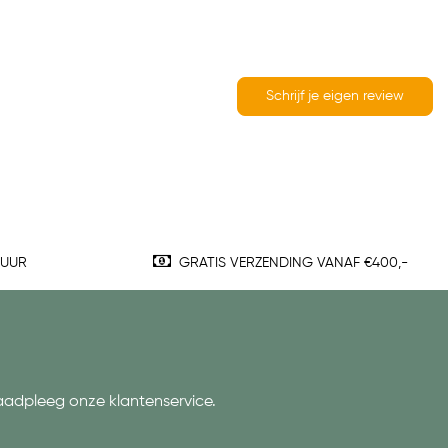
Schrijf je eigen review
TUUR
GRATIS VERZENDING VANAF €400,-
aadpleeg onze klantenservice.