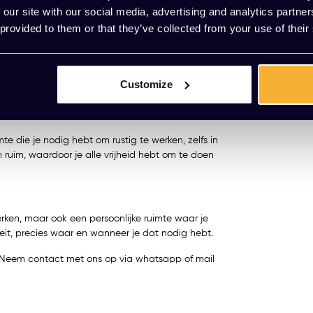
 our site with our social media, advertising and analytics partn
om een bureau toe te voegen. Dankzij de ruimere
Meerdere va
 provided to them or that they’ve collected from your use of their
nctionele werkplek. Of je nu een telefoongesprek
oject werkt, de Potkast 2 biedt alles wat je nodig
Customize
geluidsabsorberende materialen zorgen voor
. Bovendien zijn ventilatie en verlichting
kunt werken.
e die je nodig hebt om rustig te werken, zelfs in
ruim, waardoor je alle vrijheid hebt om te doen
erken, maar ook een persoonlijke ruimte waar je
teit, precies waar en wanneer je dat nodig hebt.
t? Neem contact met ons op via whatsapp of mail