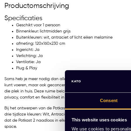
Productomschrijving
Specificaties
Geschikt voor 1 persoon
Binnenkleur: lichtmidden grijs
te Space S standaard
Mute Space M Double
Buitenkleuren: wit, antraciet of licht eiken melamine
afmeting: 120x160x230 cm
R 8.799,00 Excl. btw
EUR 13.199,00 Excl. btw
Ingericht: Ja
646,79 Incl. btw)
(15.970,79 Incl. btw)
Verlichting: Ja
Ventilatie: Ja
Plug & Play
Soms heb je meer nodig dan alleen een plek om in stilte te bellen. 
kunt voeren, maar ook geconcentreerd kunt werken, ongeacht de dr
die plek in huis. Deze ruime belcel, met afmetingen van 160x120x2
privacy, comfort en flexibiliteit in een stijlvol ontwerp.
Consent
Bij het ontwerpen van de Potkast 2 is gedacht aan zowel functionali
drie tijdloze kleuren: Wit, Antraciet, of een warme Licht Eiken afwer
This website uses cookies
dat de Potkast 2 naadloos in elke werkomgeving past, of het nu een
space.
We use cookies to personalis