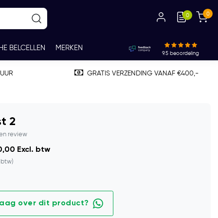
0
0
HE BELCELLEN
MERKEN
9.5
beoordeling
TUUR
GRATIS VERZENDING VANAF €400,-
t 2
gen review
,00 Excl. btw
. btw)
raag over dit product?