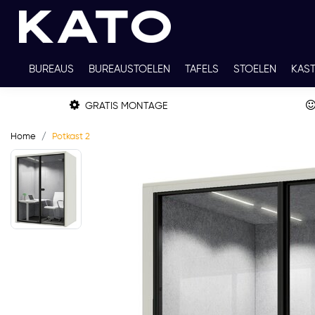
BUREAUS
BUREAUSTOELEN
TAFELS
STOELEN
KAS
TWEEDEHANDS
THUISWERKPLEKKEN
WERKBLADKLEU
GRATIS MONTAGE
Home
Potkast 2