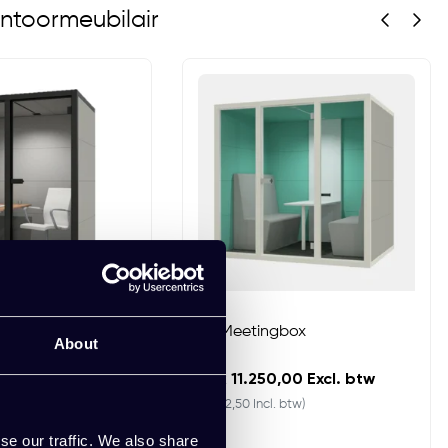
ntoormeubilair
KT Meetingbox
About
00 Excl. btw
EUR 11.250,00 Excl. btw
. btw)
(13.612,50 Incl. btw)
se our traffic. We also share