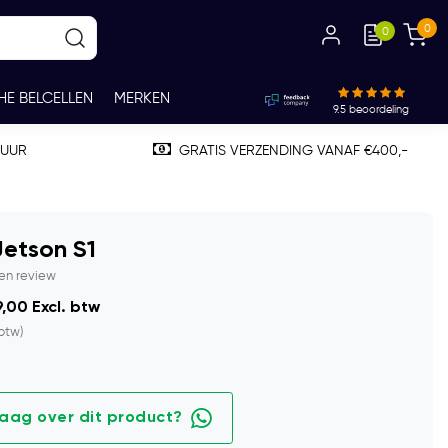
0
0
HE BELCELLEN
MERKEN
9.5
beoordeling
TUUR
GRATIS VERZENDING VANAF €400,-
etson S1
gen review
,00 Excl. btw
 btw)
raag over dit product?