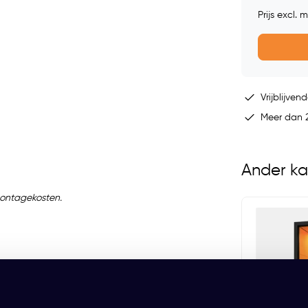
Prijs excl.
Vrijblijvend
Meer dan 2
Ander ka
f montagekosten.
ren
Mute Space M Single
EUR 13.199,00 Excl. btw
(15.970,79 Incl. btw)