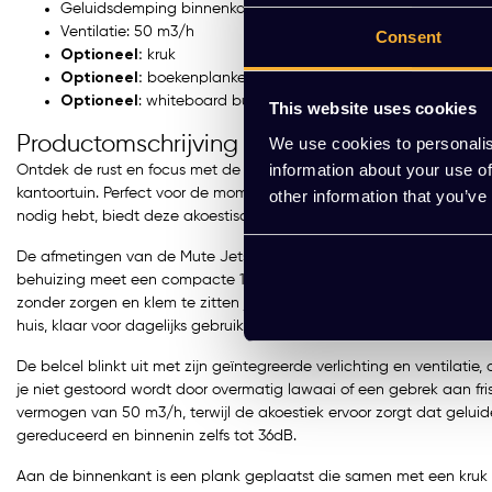
Geluidsdemping binnenkant: tot 36 dB
Ventilatie: 50 m3/h
Consent
Optioneel:
kruk
Optioneel:
boekenplanken
Optioneel
: whiteboard buitenkant
This website uses cookies
Productomschrijving
We use cookies to personalis
information about your use of
Ontdek de rust en focus met de Mute Jetson S1, jouw nieuwe toevlu
kantoortuin. Perfect voor de momenten waarop je even een telefoon
other information that you’ve
nodig hebt, biedt deze akoestische belcel een serene oase te mi
De afmetingen van de Mute Jetson S1 zijn slim ontworpen met de 
behuizing meet een compacte 100x10x225cm aan de buitenkant en e
zonder zorgen en klem te zitten jouw focus terugvindt. Met een ste
huis, klaar voor dagelijks gebruik.
De belcel blinkt uit met zijn geïntegreerde verlichting en ventilat
je niet gestoord wordt door overmatig lawaai of een gebrek aan friss
vermogen van 50 m3/h, terwijl de akoestiek ervoor zorgt dat gelui
gereduceerd en binnenin zelfs tot 36dB.
Aan de binnenkant is een plank geplaatst die samen met een kruk 