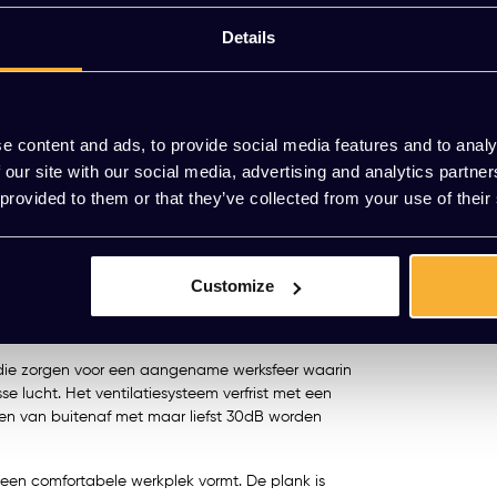
Details
KT Basic 
e content and ads, to provide social media features and to analy
 our site with our social media, advertising and analytics partn
cht voor een stille werkplek in de dynamische
EUR 4.500,
tje moet plegen of je volledige concentratie
 provided to them or that they’ve collected from your use of their
(5.445,00 Incl
dden van een levendige werkomgeving.
behoeften van jouw werkruimte in gedachten. De
en ruimtelijke 86x86x211cm van binnen, zodat jij
Customize
Meerdere va
vig gewicht van 210 kg staat deze belcel als een
ie, die zorgen voor een aangename werksfeer waarin
e lucht. Het ventilatiesysteem verfrist met een
den van buitenaf met maar liefst 30dB worden
een comfortabele werkplek vormt. De plank is