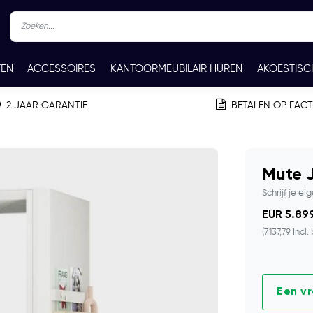
TEN
ACCESSOIRES
KANTOORMEUBILAIR HUREN
AKOESTISC
REN
CONTACT
2 JAAR GARANTIE
BETALEN OP FAC
Mute J
Schrijf je ei
EUR 5.899
(7.137,79 Incl.
Een v