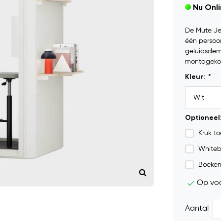
Nu Onl
De Mute Jet
één persoo
geluidsdemp
montageko
Kleur:
*
Optioneel
Kruk t
Whiteb
Boeken
Op vo
Aantal