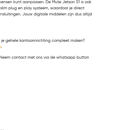
 wensen kunt aanpassen. De Mute Jetson S1 is ook
im plug en play systeem, waardoor je direct
luitingen. Jouw digitale middelen zijn dus altijd
ij je gehele kantoorinrichting compleet maken?
s
.
t? Neem contact met ons via de whatsapp button