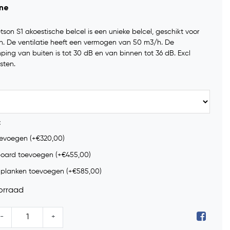
ine
son S1 akoestische belcel is een unieke belcel, geschikt voor
n. De ventilatie heeft een vermogen van 50 m3/h. De
ing van buiten is tot 30 dB en van binnen tot 36 dB. Excl
sten.
:
oevoegen (+€320,00)
oard toevoegen (+€455,00)
planken toevoegen (+€585,00)
orraad
-
+