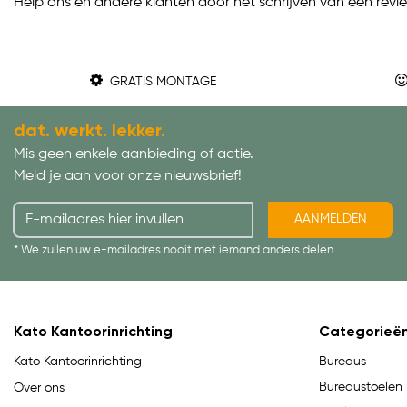
Help ons en andere klanten door het schrijven van een revi
GRATIS MONTAGE
dat. werkt. lekker.
Mis geen enkele aanbieding of actie.
Meld je aan voor onze nieuwsbrief!
AANMELDEN
* We zullen uw e-mailadres nooit met iemand anders delen.
Kato Kantoorinrichting
Categorieë
Bureaus
Kato Kantoorinrichting
Bureaustoelen
Over ons