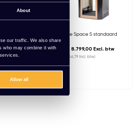
About
Phonebooth
Mute Space S standaard
se our traffic. We also share
ers who may combine it with
00 Excl. btw
EUR 8.799,00 Excl. btw
 services.
. btw)
(10.646,79 Incl. btw)
Allow all
rianten beschikbaar