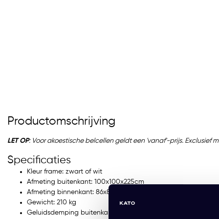
Productomschrijving
LET OP
: Voor akoestische belcellen geldt een 'vanaf'-prijs. Exclusie
Specificaties
Mute Space S Videoconfe
Kleur frame: zwart of wit
ce
Afmeting buitenkant: 100x100x225cm
EUR 9.699,00 Excl. btw
Afmeting binnenkant: 86x86x211cm
Gewicht: 210 kg
(11.735,79 Incl. btw)
Geluidsdemping buitenkant: tot 30 dB