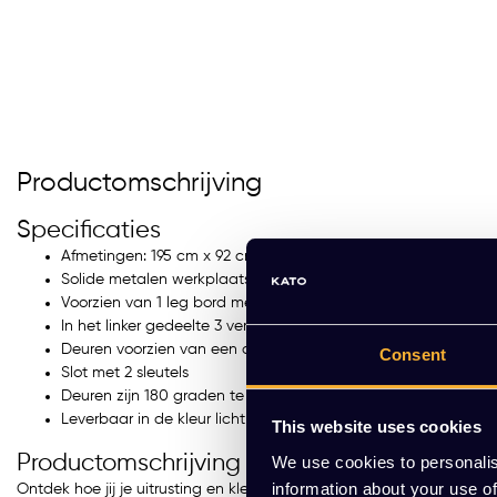
Productomschrijving
Specificaties
Afmetingen: 195 cm x 92 cm x 50 cm (h x b x d)
Solide metalen werkplaatskast
Voorzien van 1 leg bord met rechts daaronder jas haken
In het linker gedeelte 3 verstelbare leg borden
Deuren voorzien van een draaisluiting
Consent
Slot met 2 sleutels
Deuren zijn 180 graden te openen
Leverbaar in de kleur licht grijs (Ral 7035), zwart (Ral 9005) e
This website uses cookies
Productomschrijving
We use cookies to personalis
information about your use of
Ontdek hoe jij je uitrusting en kleding georganiseerd en veilig hou