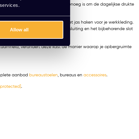
res netjes houdt, maar ook stevig genoeg is om de dagelijkse drukte
 services.
ijl de andere kant uitgerust is met jas haken voor je werkkleding.
en. Bovendien kun je met de draaisluiting en het bijbehorende slot
Allow all
urzaamheid, verandert deze kast de manier waarop je opbergruimte
complete aanbod
bureaustoelen
,
bureaus
en
accessoires
.
 protected]
.