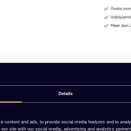
Gratis mo
Vrijblijvend
Meer dan 2
Details
n antraciet (Ral 7016)
e content and ads, to provide social media features and to analy
 our site with our social media, advertising and analytics partn
dt met onze werkplaatskast. Deze stevige constructie, vervaardigd uit