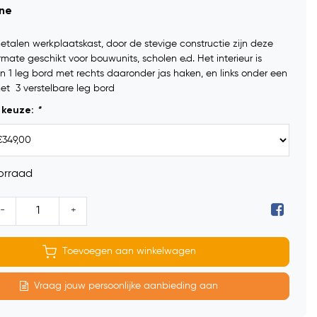
ine
etalen werkplaatskast, door de stevige constructie zijn deze
rmate geschikt voor bouwunits, scholen e.d. Het interieur is
n 1 leg bord met rechts daaronder jas haken, en links onder een
et 3 verstelbare leg bord
 keuze:
*
orraad
-
+
Toevoegen aan winkelwagen
Vraag jouw persoonlijke aanbieding aan