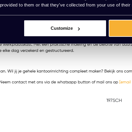
veelzijdigheid van een kast die niet alleen je werkkleding en accessoi
 provided to them or that they’ve collected from your use of their
zijde een legbord voor platte opslag van helmen of gereedschap, terw
telbare legborden die zich aanpast aan jouw specifieke opslagbehoeft
Customize
g zijn.
e werkplaatskast. Met een praktische indeling en de belofte van du
e elke dag verzekerd en gestructureerd.
aan. Wil jij je gehele kantoorinrichting compleet maken? Bekijk ons 
t? Neem contact met ons via de whatsapp button of mail ons op
[email
197SCH