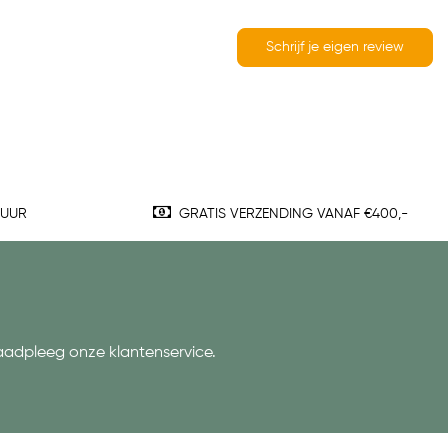
Schrijf je eigen review
TUUR
GRATIS VERZENDING VANAF €400,-
aadpleeg onze klantenservice.