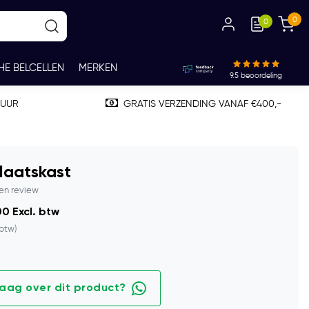
0
0
HE BELCELLEN
MERKEN
9.5
beoordeling
TUUR
GRATIS VERZENDING VANAF €400,-
laatskast
gen review
0 Excl. btw
 btw)
raag over dit product?