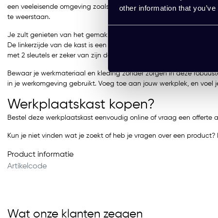
een veeleisende omgeving zoals bouwunits of scholen. Je krijgt de 
other information that you’ve
te weerstaan.
Je zult genieten van het gemak dat deze kast biedt met aan de ene 
De linkerzijde van de kast is een
droom
voor organisatie met 3 vers
met 2 sleutels er zeker van zijn dat jouw persoonlijke items altijd veili
Bewaar je werkmateriaal en kleding zonder zorgen in deze robuust
in je werkomgeving gebruikt. Voeg toe aan jouw werkplek, en voel j
Werkplaatskast kopen?
Bestel deze werkplaatskast eenvoudig online of vraag een offerte 
Kun je niet vinden wat je zoekt of heb je vragen over een produc
Product informatie
Artikelcode
Wat onze klanten zeggen