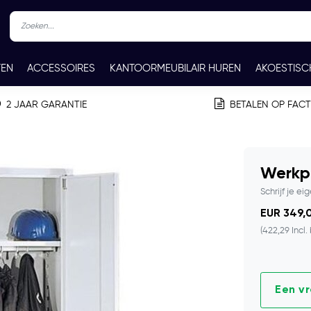
TEN
ACCESSOIRES
KANTOORMEUBILAIR HUREN
AKOESTISC
REN
CONTACT
2 JAAR GARANTIE
BETALEN OP FAC
Werkp
Schrijf je ei
EUR 349,0
(422,29 Incl.
Een v