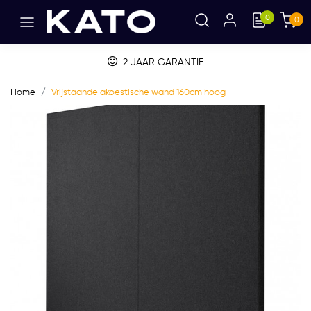
0
0
2 JAAR GARANTIE
Home
Vrijstaande akoestische wand 160cm hoog
Vorige
Volge