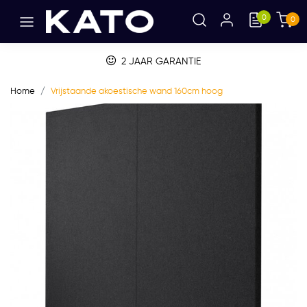
0
0
2 JAAR GARANTIE
Home
Vrijstaande akoestische wand 160cm hoog
Vorige
Volge