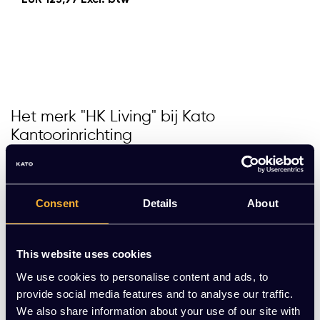
EUR 123,97 Excl. btw
Het merk "HK Living" bij Kato
Kantoorinrichting
HKliving is opgericht door de samenwerking tussen een
creatieveling en een wiskundig brein. HKliving houdt zich
bezig met het ontwerpen van meubelen toegankelijk
Consent
Details
About
voor iedereen, met designs die zijn geïnspireerd door
traditionele en herbruikbare designs in combinatie met
moderne vormgeving. HKliving is gevestigd in Dronten,
This website uses cookies
Nederland, met zowel een hoofdkantoor als het
belangrijkste warenhuis. Door de conventionele
We use cookies to personalise content and ads, to
vormgeving en hoogwaardig materiaalgebruik zorgt
provide social media features and to analyse our traffic.
HKliving voor een balans in jouw interieur tussen moderne
We also share information about your use of our site with