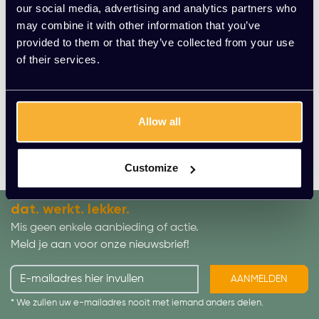
en traditionele designs voor zowel meubels als verlichting.
our social media, advertising and analytics partners who
De eerste HKliving collectie bevatte 28 producten, maar
may combine it with other information that you’ve
door groot succes werd dit al gauw verkocht in twaalf
provided to them or that they’ve collected from your use
verschillende landen. Het unieke aan de HKliving
of their services.
producten is dat ze veel handgemaakt zijn, en door
regelmatig nieuwe collecties uit te brengen zorgt HKliving
er tevens voor dat de aandacht op hen gevestigd blijft.
Allow all
Door de diversiteit in producten kun je elke hoek van je
huis inrichten met HKliving; van verlichting tot slaapkamer
meubelen of woonkamer meubelen.
Customize
dat. werkt. lekker.
Mis geen enkele aanbieding of actie.
Meld je aan voor onze nieuwsbrief!
AANMELDEN
* We zullen uw e-mailadres nooit met iemand anders delen.