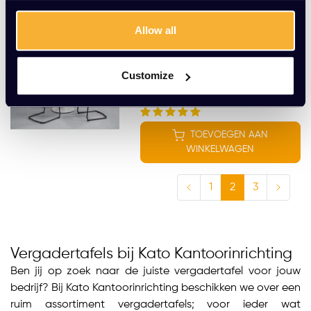
WINKELWAGEN
Allow all
Ronde vergadertafel 120cm
EUR 289,00 Excl. btw
Customize
(349,69 Incl. btw)
TOEVOEGEN AAN
WINKELWAGEN
1
2
3
Vergadertafels bij Kato Kantoorinrichting
Ben jij op zoek naar de juiste vergadertafel voor jouw
bedrijf? Bij Kato Kantoorinrichting beschikken we over een
ruim assortiment vergadertafels; voor ieder wat