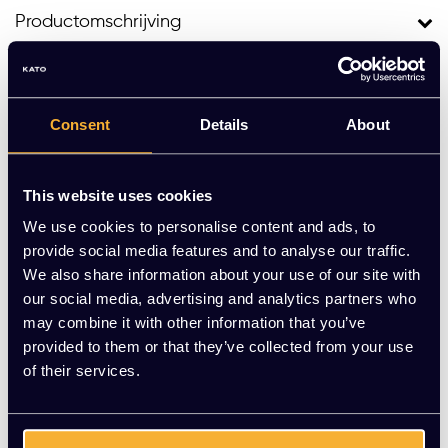
Productomschrijving
Ander kantoormeubilair
Consent
Details
About
This website uses cookies
We use cookies to personalise content and ads, to
Onze Favoriet!
Best Verkocht!
provide social media features and to analyse our traffic.
We also share information about your use of our site with
our social media, advertising and analytics partners who
may combine it with other information that you’ve
Bureaustoel KT Comfo
Bureaustoel KT basic
provided to them or that they’ve collected from your use
rt Gestoffeerd
of their services.
EUR 289,00 Excl. btw
EUR 289,00 Excl. btw
(349,69 Incl. btw)
(349,69 Incl. btw)