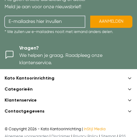
Meld je aan voor onze nieuwsbrief!
AANMELDEN
* We zullen uw e-mailadres nooit met iemand anders delen.
Vragen?
We helpen je graag. Raadpleeg onze
klantenservice.
Kato Kantoorinrichting
Categorieën
Klantenservice
Contactgegevens
© Copyright 2026 - Kato Kantoorinrichting |
InStijl Media
Algemene voorwaarden
|
Disclaimer
|
Privacy Policy
|
Sitemap
|
RSS