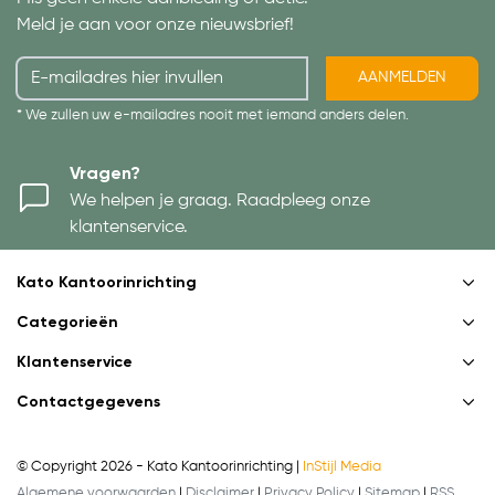
Meld je aan voor onze nieuwsbrief!
AANMELDEN
* We zullen uw e-mailadres nooit met iemand anders delen.
Vragen?
We helpen je graag. Raadpleeg onze
klantenservice.
Kato Kantoorinrichting
Categorieën
Klantenservice
Contactgegevens
© Copyright 2026 - Kato Kantoorinrichting |
InStijl Media
Algemene voorwaarden
|
Disclaimer
|
Privacy Policy
|
Sitemap
|
RSS