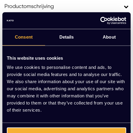
Productomschrijving
Ander kantoormeubilair
Consent
Details
About
This website uses cookies
We use cookies to personalise content and ads, to
Onze Favoriet!
Best Verkocht!
provide social media features and to analyse our traffic.
We also share information about your use of our site with
our social media, advertising and analytics partners who
may combine it with other information that you’ve
Bureaustoel KT Comfo
Bureaustoel KT basic
provided to them or that they’ve collected from your use
rt Gestoffeerd
of their services.
EUR 289,00 Excl. btw
EUR 289,00 Excl. btw
(349,69 Incl. btw)
(349,69 Incl. btw)