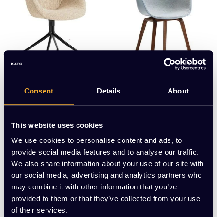
Hay
Hay
Consent
Details
About
HAY AAC 221 Soft
HAY AAC 22 Gestoffee
rd
EUR 529,50 Excl. btw
EUR 364,50 Excl. btw
This website uses cookies
(640,70 Incl. btw)
(441,05 Incl. btw)
We use cookies to personalise content and ads, to
provide social media features and to analyse our traffic.
We also share information about your use of our site with
our social media, advertising and analytics partners who
may combine it with other information that you’ve
provided to them or that they’ve collected from your use
...
1
12
13
14
19
of their services.