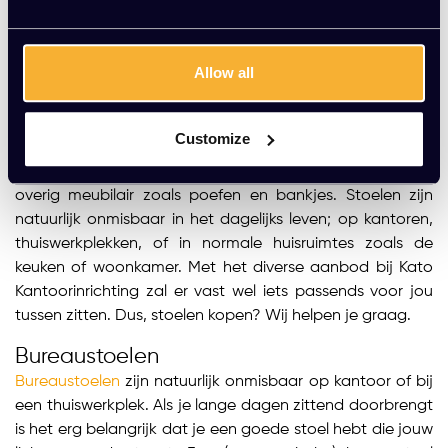
Allow all
Stoelen bij Kato Kantoorinrichting
Ben jij op zoek naar een stoel, maar weet je niet zo goed
wat? Bij Kato Kantoorinrichting beschikken we over allerlei
Customize
soorten stoelen; niet alleen bureaustoelen, maar ook
lounge stoelen, vergaderstoelen, barkrukken en zelfs
overig meubilair zoals poefen en bankjes. Stoelen zijn
natuurlijk onmisbaar in het dagelijks leven; op kantoren,
thuiswerkplekken, of in normale huisruimtes zoals de
keuken of woonkamer. Met het diverse aanbod bij Kato
Kantoorinrichting zal er vast wel iets passends voor jou
tussen zitten. Dus, stoelen kopen? Wij helpen je graag.
Bureaustoelen
Bureaustoelen
zijn natuurlijk onmisbaar op kantoor of bij
een thuiswerkplek. Als je lange dagen zittend doorbrengt
is het erg belangrijk dat je een goede stoel hebt die jouw