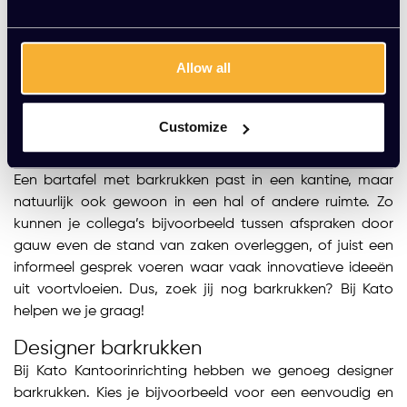
Allow all
Barkrukken bij Kato Kantoorinrichting
Ben jij op zoek naar de juiste, meest comfortabele
barkruk bij jouw bartafel? Dan zit je goed bij Kato
Customize
Kantoorinrichting. Wij beschikken over een ruim
assortiment aan barkrukken van verschillende merken.
Een bartafel met barkrukken past in een kantine, maar
natuurlijk ook gewoon in een hal of andere ruimte. Zo
kunnen je collega’s bijvoorbeeld tussen afspraken door
gauw even de stand van zaken overleggen, of juist een
informeel gesprek voeren waar vaak innovatieve ideeën
uit voortvloeien. Dus, zoek jij nog barkrukken? Bij Kato
helpen we je graag!
Designer barkrukken
Bij Kato Kantoorinrichting hebben we genoeg designer
barkrukken. Kies je bijvoorbeeld voor een eenvoudig en