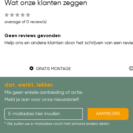
Wat onze klanten zeggen
average of 0 review(s)
Geen reviews gevonden
Help ons en andere klanten door het schrijven van een revi
GRATIS MONTAGE
dat. werkt. lekker.
Mis geen enkele aanbieding of actie.
Meld je aan voor onze nieuwsbrief!
AANMELDEN
* We zullen uw e-mailadres nooit met iemand anders delen.