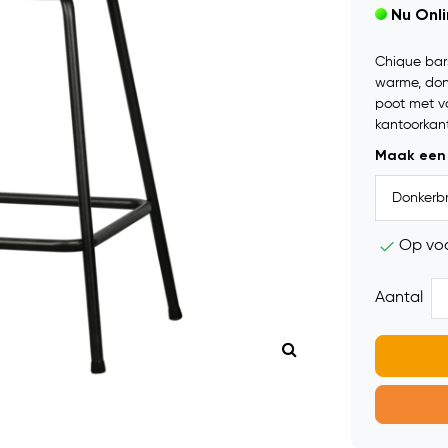
Nu Onl
Chique bars
warme, don
poot met vo
kantoorkant
Maak een
Op vo
Aantal