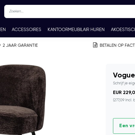
TEN
ACCESSOIRES
KANTOORMEUBILAIR HUREN
AKOESTISC
REN
CONTACT
2 JAAR GARANTIE
BETALEN OP FAC
Vogue
Schrijf je ei
EUR 229,0
(277,09 Incl. 
Een v