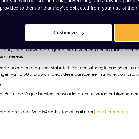
 our site with our social media, advertising and analytics partn
 provided to them or that they’ve collected from your use of their
Customize
ionaliteit en is de ideale zitoplossing voor semi-hoge zitplekken bi
ue, zacht ontwerp dat garant staat voor een comfortabele zitervari
w interieur.
te poedercoating voor stabiliteit. Met een zithoogte van 65 cm is de
gen van B 50 x D 55 cm biedt deze barstoel een stijlvolle, comfortab
?
len. Bestel de Vogue barstoel eenvoudig online of vraag vrijblijvend ee
ontact op via de WhatsApp‑button of mail naar
[email protected]
.