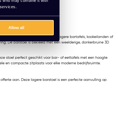
ers who may combine it with
 services.
Allow all
nnen kantooromgevingen. Denk aan lagere bartafels, kookeilanden of
ng. De barstoel is bekleed met een weelderige, donkerbruine 3D
ze stoel perfect geschikt voor bar- of eettafels met een hoogte
ele en compacte zitplaats voor elke moderne bedrijfsruimte.
n offerte aan. Deze lagere barstoel is een perfecte aanvulling op