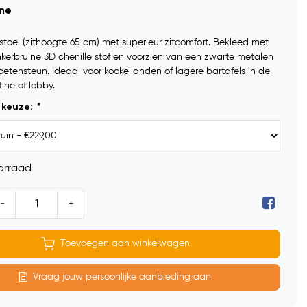
ine
toel (zithoogte 65 cm) met superieur zitcomfort. Bekleed met
kerbruine 3D chenille stof en voorzien van een zwarte metalen
etensteun. Ideaal voor kookeilanden of lagere bartafels in de
ine of lobby.
 keuze:
*
orraad
-
+
Toevoegen aan winkelwagen
Vraag jouw persoonlijke aanbieding aan