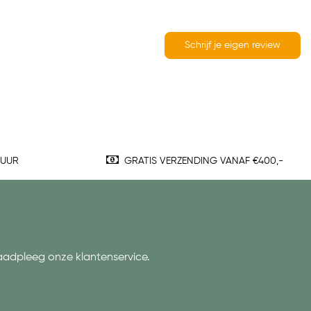
Schrijf je eigen review
TUUR
GRATIS VERZENDING VANAF €400,-
aadpleeg onze klantenservice.