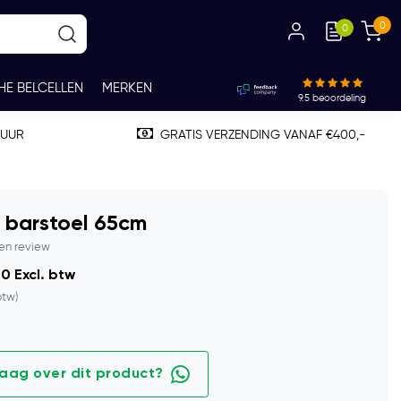
0
0
HE BELCELLEN
MERKEN
9.5
beoordeling
TUUR
GRATIS VERZENDING VANAF €400,-
 barstoel 65cm
gen review
0 Excl. btw
btw)
raag over dit product?