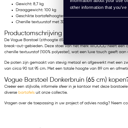
information about your use of
Gewicht: 8,7 kg
other information that you’ve
Draaggewicht: 100 kg
Geschikte bartafelhoogte: 95 cm
Chenille textuurstof met 3D effect (100% polyester)
Productomschrijving
De Vogue Barstoel (zithoogte 65 cm) combineert elegantie met funct
break-out-gebieden. Deze stoel van het merk WOOOD heeft een chiq
chenille textuurstof (100% polyester), wat een luxe touch geeft aan u
De poten zijn gemaakt van stevig metaal en afgewerkt met een zwar
van circa 90 tot 95 cm. Met een totale hoogte van 89 cm en afmetin
Vogue Barstoel Donkerbruin (65 cm) kopen
Creëer een stijlvolle, informele sfeer in je kantoor met deze barstoe
diverse
bartafels
uit onze collectie.
Vragen over de toepassing in uw project of advies nodig? Neem c