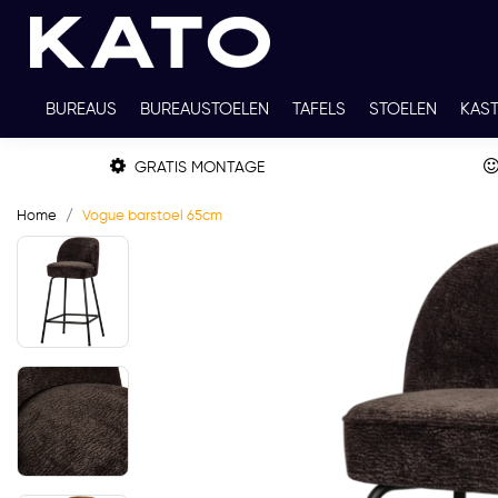
BUREAUS
BUREAUSTOELEN
TAFELS
STOELEN
KAS
TWEEDEHANDS
THUISWERKPLEKKEN
WERKBLADKLEU
GRATIS MONTAGE
Home
Vogue barstoel 65cm