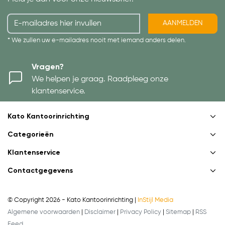
AANMELDEN
* We zullen uw e-mailadres nooit met iemand anders delen.
Vragen?
We helpen je graag. Raadpleeg onze
klantenservice.
Kato Kantoorinrichting
Categorieën
Klantenservice
Contactgegevens
© Copyright 2026 - Kato Kantoorinrichting |
InStijl Media
Algemene voorwaarden
|
Disclaimer
|
Privacy Policy
|
Sitemap
|
RSS
Feed