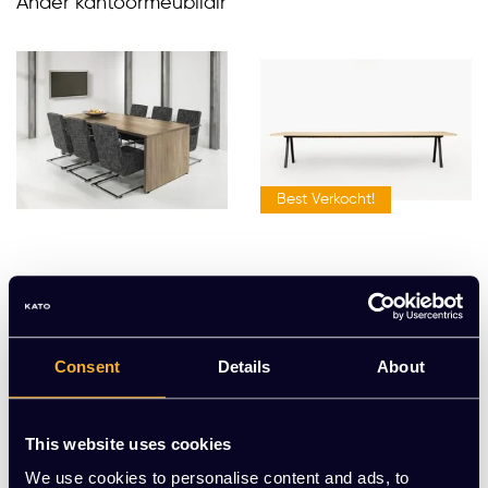
Ander kantoormeubilair
Best Verkocht!
Vergadertafel Directie
Vergadertafel Big Bos
s
EUR 675,00 Excl. btw
EUR 945,00 Excl. btw
Consent
Details
About
(816,75 Incl. btw)
(1.143,45 Incl. btw)
This website uses cookies
Meerdere varianten beschikbaar
Meerdere varianten beschikbaar
We use cookies to personalise content and ads, to