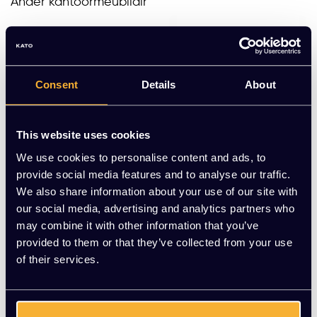
Ander kantoormeubilair
Consent
Details
About
Best Verkocht!
This website uses cookies
We use cookies to personalise content and ads, to
provide social media features and to analyse our traffic.
We also share information about your use of our site with
Vergadertafel Big Bos
Ovalen vergadertafel
our social media, advertising and analytics partners who
s
met kruispoot
may combine it with other information that you’ve
EUR 945,00 Excl. btw
EUR 1.369,00 Excl.
provided to them or that they’ve collected from your use
btw
(1.143,45 Incl. btw)
of their services.
(1.656,49 Incl. btw)
Meerdere varianten beschikbaar