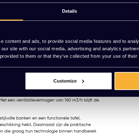
Meerdere varianten beschikbaar
Details
KT Work
van rust met de innovatieve Mute Jetson L4 als
e belcel is speciaal ontworpen om jou de
EUR 9.300,
e content and ads, to provide social media features and to analy
eving.
(11.253,00 Incl
 our site with our social media, advertising and analytics partn
 provided to them or that they’ve collected from your use of their
cel een uitzonderlijke geluidsdemping van tot
 of om in alle privé te brainstormen. Denk je eens
enaf.
Meerdere va
Customize
 geluidsisolatie, maar is ook ontworpen met oog
x225 cm en binnenafmetingen van 201x113x211 cm
ng en ventilatie, die via een slimme sensor worden
t een ventilatievermogen van 160 m3/h blijft de
lvolle banken en een functionele tafel,
eschikking hebt. Daarnaast zijn de praktische
en die graag hun technologie binnen handbereik