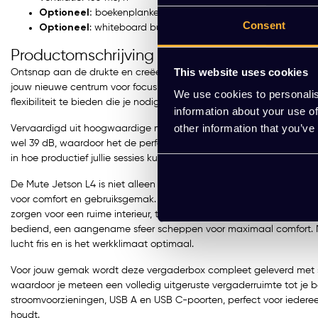
rdere varianten beschikbaar
Optioneel:
boekenplanken
Consent
Optioneel
: whiteboard buitenkant
Productomschrijving
This website uses cookies
Ontsnap aan de drukte en creëer op elk gewenst moment een oase 
jouw nieuwe centrum voor focus en samenwerking. Deze akoestisch
We use cookies to personalis
flexibiliteit te bieden die je nodig hebt in een dynamische werkomg
information about your use of
other information that you’ve
Vervaardigd uit hoogwaardige materialen, biedt de akoestische bel
wel 39 dB, waardoor het de perfecte keuze is voor stille werkplekken
in hoe productief jullie sessies kunnen zijn zonder afleiding van buit
De Mute Jetson L4 is niet alleen functioneel door zijn imponerende
voor comfort en gebruiksgemak. De buitenafmetingen van 215x127
zorgen voor een ruime interieur, terwijl de ingebouwde led-verlichti
bediend, een aangename sfeer scheppen voor maximaal comfort. Me
lucht fris en is het werkklimaat optimaal.
Voor jouw gemak wordt deze vergaderbox compleet geleverd met stij
waardoor je meteen een volledig uitgeruste vergaderruimte tot je b
stroomvoorzieningen, USB A en USB C-poorten, perfect voor iedere
houdt.