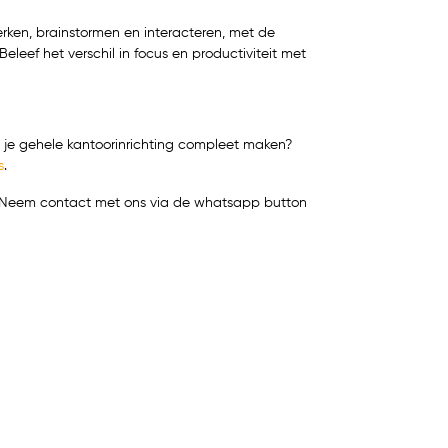
erken, brainstormen en interacteren, met de
leef het verschil in focus en productiviteit met
ij je gehele kantoorinrichting compleet maken?
s
.
t? Neem contact met ons via de whatsapp button