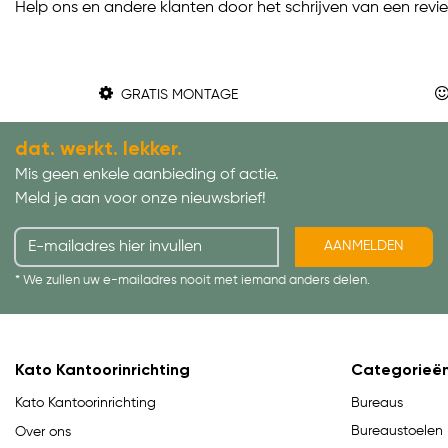
Help ons en andere klanten door het schrijven van een revi
GRATIS MONTAGE
dat. werkt. lekker.
Mis geen enkele aanbieding of actie.
Meld je aan voor onze nieuwsbrief!
AANMELDEN
* We zullen uw e-mailadres nooit met iemand anders delen.
Kato Kantoorinrichting
Categorieë
Bureaus
Kato Kantoorinrichting
Bureaustoelen
Over ons