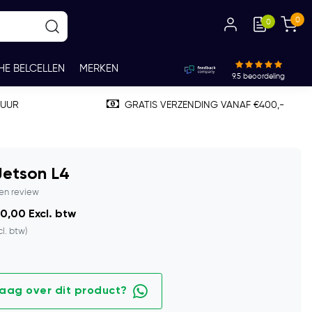
0
0
HE BELCELLEN
MERKEN
9.5
beoordeling
TUUR
GRATIS VERZENDING VANAF €400,-
Jetson L4
gen review
0,00 Excl. btw
cl. btw)
raag over dit product?