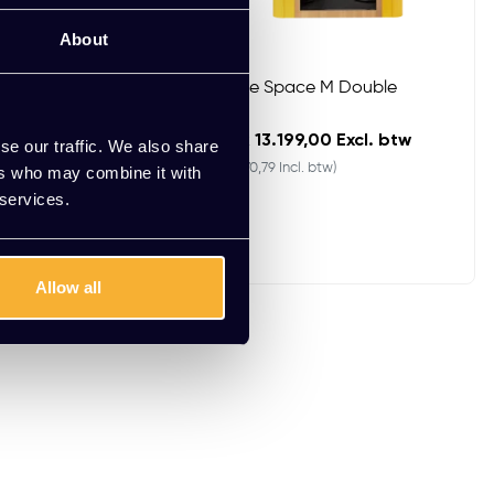
About
Mute Space M Double
00 Excl. btw
EUR 13.199,00 Excl. btw
se our traffic. We also share
. btw)
(15.970,79 Incl. btw)
ers who may combine it with
 services.
rianten beschikbaar
Allow all