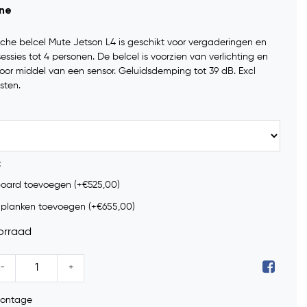
ine
che belcel Mute Jetson L4 is geschikt voor vergaderingen en
essies tot 4 personen. De belcel is voorzien van verlichting en
door middel van een sensor. Geluidsdemping tot 39 dB. Excl
sten.
:
oard toevoegen (+€525,00)
planken toevoegen (+€655,00)
orraad
-
+
 montage