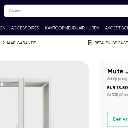
TEN
ACCESSOIRES
KANTOORMEUBILAIR HUREN
AKOESTISC
REN
CONTACT
2 JAAR GARANTIE
BETALEN OP FAC
Mute 
Schrijf je ei
EUR 13.50
(16.335,00 In
Een v