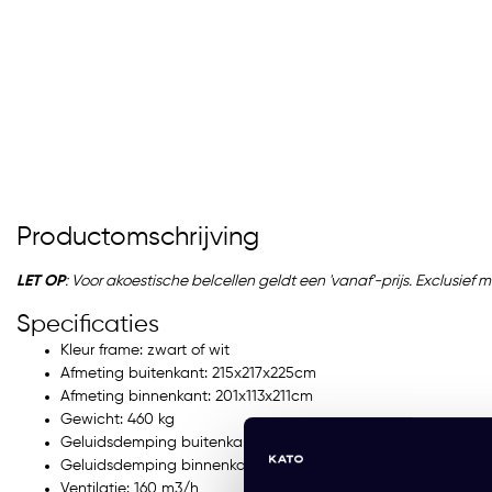
Productomschrijving
LET OP
: Voor akoestische belcellen geldt een 'vanaf'-prijs. Exclusie
Specificaties
 Chat
Mute Space L Double
Kleur frame: zwart of wit
Afmeting buitenkant: 215x217x225cm
R 9.700,00 Excl. btw
EUR 17.899,00 Excl. btw
Afmeting binnenkant: 201x113x211cm
Gewicht: 460 kg
737,00 Incl. btw)
(21.657,79 Incl. btw)
Geluidsdemping buitenkant: tot 39 dB
Geluidsdemping binnenkant: tot 38 dB
Ventilatie: 160 m3/h