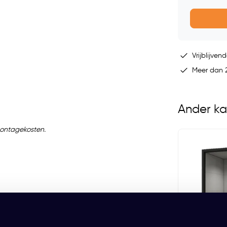
Vrijblijvend
Meer dan 2
Ander ka
f montagekosten.
Mute Jetson S1
EUR 5.899,00 Excl. btw
(7.137,79 Incl. btw)