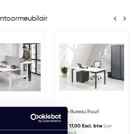
ntoormeubilair
Duo Bureau KT Busi
Luxe Bureau (huur)
Excl. btw
(per
EUR 17,00 Excl. btw
(per
maand)