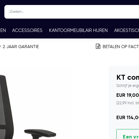
TEN
ACCESSOIRES
KANTOORMEUBILAIR HUREN
AKOESTISC
REN
CONTACT
2 JAAR GARANTIE
BETALEN OP FAC
KT com
Schrijf je ei
EUR 19,00
(22,99 Incl. b
EUR 114,0
Een v