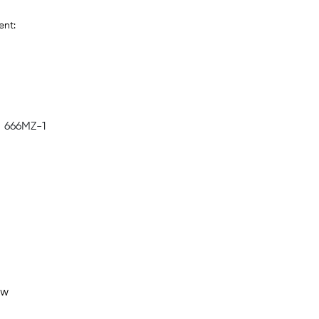
ent:
666MZ-1
ew