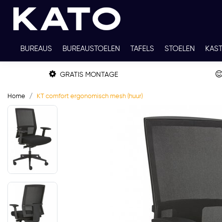
BUREAUS
BUREAUSTOELEN
TAFELS
STOELEN
KAS
TWEEDEHANDS
THUISWERKPLEKKEN
WERKBLADKLEU
GRATIS MONTAGE
Home
KT comfort ergonomisch mesh (huur)