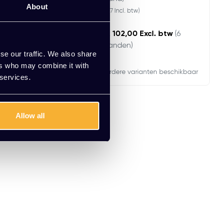
About
)
(20,57 Incl. btw)
 Excl. btw
(6
EUR 102,00 Excl. btw
(6
maanden)
se our traffic. We also share
ers who may combine it with
rianten beschikbaar
Meerdere varianten beschikbaar
 services.
Allow all