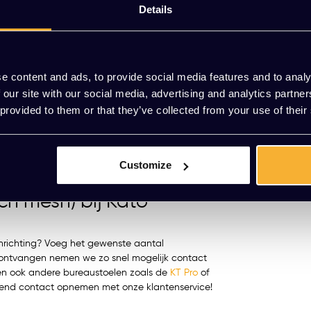
ie niet alleen kostenefficiënt is maar ook een
Details
(85,91 Incl. btw
elen bij ons, dan ervaar je de vrijheid om te
professionele touch.
EUR 426,00
l; het is een belofte voor welzijn op de
maanden)
ergonomische bureaustoel aan alle Europese
e content and ads, to provide social media features and to analy
an een synchroon verstelbare rug- en zitting, een
 our site with our social media, advertising and analytics partn
nsteun. Kies voor de KT comfort ergonomisch
Meerdere va
 provided to them or that they’ve collected from your use of their
leggers, die jouw houding ondersteunen en
isch mesh. Een slimme keuze voor een dynamisch
Customize
eef beter.
h mesh) bij Kato
inrichting? Voeg het gewenste aantal
n ontvangen nemen we zo snel mogelijk contact
uren ook andere bureaustoelen zoals de
KT Pro
of
lijvend contact opnemen met onze klantenservice!