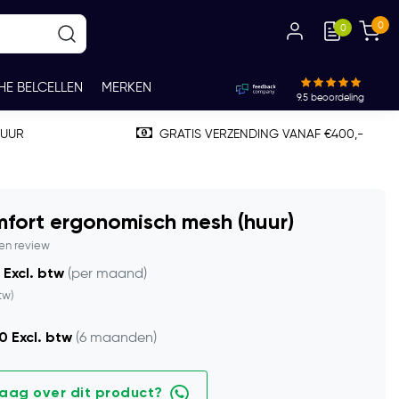
0
0
HE BELCELLEN
MERKEN
9.5
beoordeling
TUUR
GRATIS VERZENDING VANAF €400,-
fort ergonomisch mesh (huur)
gen review
 Excl. btw
(per maand)
tw)
0 Excl. btw
(6 maanden)
raag over dit product?