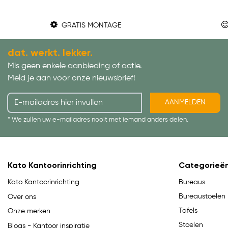
GRATIS MONTAGE
dat. werkt. lekker.
Mis geen enkele aanbieding of actie.
Meld je aan voor onze nieuwsbrief!
AANMELDEN
* We zullen uw e-mailadres nooit met iemand anders delen.
Kato Kantoorinrichting
Categorieë
Bureaus
Kato Kantoorinrichting
Bureaustoelen
Over ons
Tafels
Onze merken
Stoelen
Blogs - Kantoor inspiratie