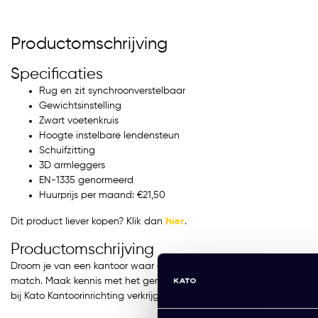
Productomschrijving
Specificaties
Rug en zit synchroonverstelbaar
Gewichtsinstelling
 comfort ergonomisch gest
Elektrisch Bureau KT Busin
Zwart voetenkruis
eerd (huur)
(huur)
Hoogte instelbare lendensteun
R 19,00 Excl. btw
(per
EUR 36,00 Excl. btw
(per
Schuifzitting
and)
maand)
3D armleggers
99 Incl. btw)
EN-1335 genormeerd
(43,56 Incl. btw)
Huurprijs per maand: €21,50
R 114,00 Excl. btw
(6
EUR 216,00 Excl. btw
(6
Dit product liever kopen? Klik dan
hier
.
anden)
maanden)
Productomschrijving
Droom je van een kantoor waar comfort en stijl samenkomen? Dan 
Meerdere varianten beschikb
match. Maak kennis met het gemak en de flexibiliteit van bureaust
bij Kato Kantoorinrichting verkrijgbaar voor een aantrekkelijke prijs