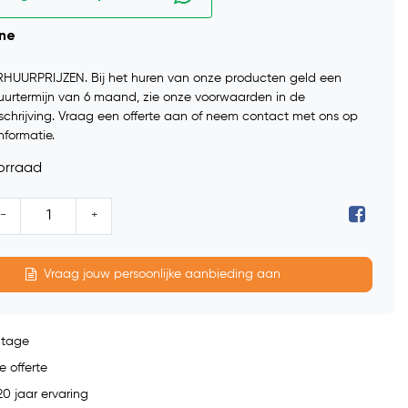
ine
RHUURPRIJZEN. Bij het huren van onze producten geld een
uurtermijn van 6 maand, zie onze voorwaarden in de
chrijving. Vraag een offerte aan of neem contact met ons op
nformatie.
orraad
-
+
Vraag jouw persoonlijke aanbieding aan
ntage
e offerte
0 jaar ervaring