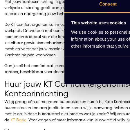
Met jouw kantoorinrichting in gedachten, bieden wij een oplossing d
Consent
verfijnde uitstraling geeft aan jouw werkruimte. Huur je kantoormeub
schakelen naargelang jouw behoeften en geef je jouw kantoor een 
This website uses cookies
De KT comfort ergonomisch mesh is meer dan een gewone bureaustoe
werkplek. Ontworpen met een EN-1335 certificering, voldoet deze 
We use cookies to personalis
normen en is ideaal voor die lange werkuren. De gebruiker geniet v
information about your use of
instelbaar gewichtsmechanisme en een in hoogte verstelbare lende
other information that you’ve
mesh en verander jouw manier van werken met aanpasbare 3D arm
klachten helpen voorkomen.
Gun jezelf het comfort dat je verdient met de KT comfort ergonom
kantoor, beschikbaar voor slechts €21,50 per maand. Werk slimmer, l
Huur jouw KT Comfort (ergonomisc
Kantoorinrichting
Wil jij graag één of meerdere bureaustoelen huren bij Kato Kantoor
bureaustoelen toe aan je offerte en zodra wij je aanvraag hebbe
met je op. Is deze bureaustoel niet precies wat je zoekt? Wij verh
de
KT Basic
. Voor vragen of meer informatie kun je ook altijd vrijb