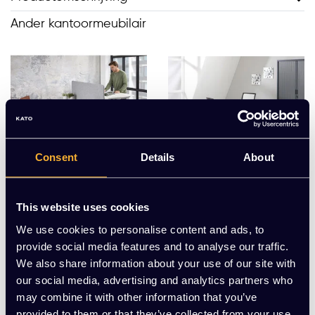
Ander kantoormeubilair
Consent
Details
About
This website uses cookies
Elektrisch Duo Bureau
Luxe Bureau (huur)
We use cookies to personalise content and ads, to
KT Business (huur)
provide social media features and to analyse our traffic.
EUR 71,00 Excl. btw
EUR 17,00 Excl. btw
We also share information about your use of our site with
(per maand)
(per maand)
our social media, advertising and analytics partners who
(85,91 Incl. btw)
(20,57 Incl. btw)
may combine it with other information that you’ve
provided to them or that they’ve collected from your use
EUR 426,00 Excl. btw
EUR 102,00 Excl. btw