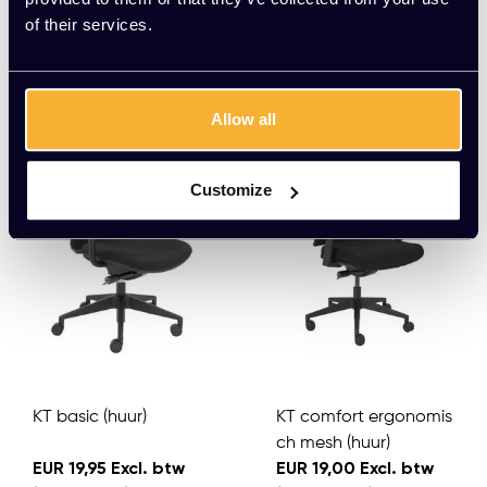
of their services.
(6 maanden)
(6 maanden)
Meerdere varianten beschikbaar
Meerdere varianten beschikbaar
Allow all
Customize
KT basic (huur)
KT comfort ergonomis
ch mesh (huur)
EUR 19,95 Excl. btw
EUR 19,00 Excl. btw