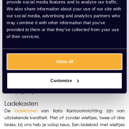
provide social media features and to analyse our traffic.
...
We also share information about your use of our site with
1
2
3
4
5
8
our social media, advertising and analytics partners who
may combine it with other information that you’ve
provided to them or that they’ve collected from your use
Kasten bij Kato Kantoorinrichting
of their services.
Ben jij nog op zoek naar de juiste opbergkast waarmee
je zeker weet dat je genoeg ruimte hebt? Of wil je
gewoon niet alles in het zicht hebben liggen? Dan zit je
Allow all
goed bij Kato Kantoorinrichting. Wij beschikken over een
ruim assortiment aan diverse soorten kasten, van
lockerkasten en ladekasten tot roldeurkasten en
Customize
schuifdeurkasten. Dus, wil je een goede kast kopen? Kato
helpt je graag.
Ladekasten
De
ladekasten
van Kato Kantoorinrichting zijn van
uitstekende kwaliteit. Met of zonder wieltjes, twee of drie
lades; bij ons heb je volop keus. Een ladekast met wieltjes