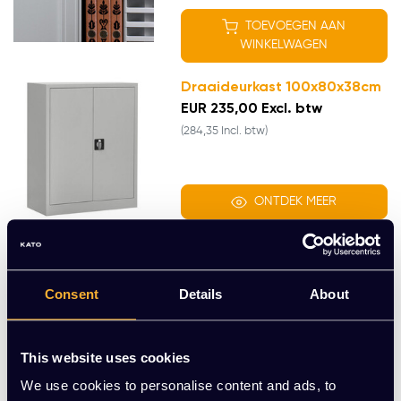
TOEVOEGEN AAN
WINKELWAGEN
Draaideurkast 100x80x38cm
EUR 235,00 Excl. btw
(284,35 Incl. btw)
ONTDEK MEER
Schuifdeurkast
100x166x40cm
EUR 765,00 Excl. btw
Consent
Details
About
(925,65 Incl. btw)
This website uses cookies
ONTDEK MEER
We use cookies to personalise content and ads, to