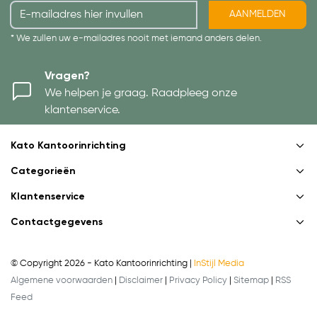
AANMELDEN
* We zullen uw e-mailadres nooit met iemand anders delen.
Vragen?
We helpen je graag. Raadpleeg onze
klantenservice.
Kato Kantoorinrichting
Categorieën
Klantenservice
Contactgegevens
© Copyright 2026 - Kato Kantoorinrichting |
InStijl Media
Algemene voorwaarden
|
Disclaimer
|
Privacy Policy
|
Sitemap
|
RSS
Feed