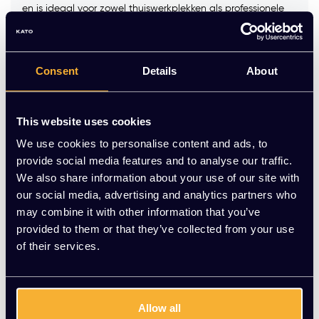
en is ideaal voor zowel thuiswerkplekken als professionele
kantooromgevingen.
Kleur blad:
Consent
Details
About
Op voorraad
This website uses cookies
We use cookies to personalise content and ads, to
-
+
Aantal
provide social media features and to analyse our traffic.
We also share information about your use of our site with
Toevoegen aan winkelwagen
our social media, advertising and analytics partners who
may combine it with other information that you’ve
Vraag jouw persoonlijke aanbieding aan
provided to them or that they’ve collected from your use
of their services.
Gratis montage
Vrijblijvende offerte
Allow all
Meer dan 20 jaar ervaring