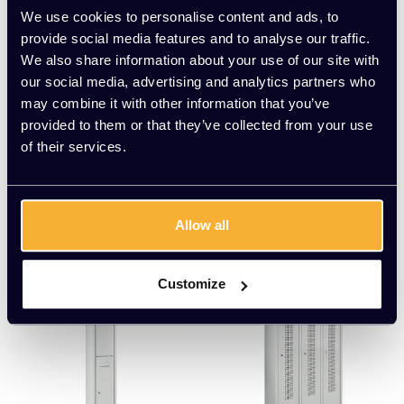
We use cookies to personalise content and ads, to
provide social media features and to analyse our traffic.
We also share information about your use of our site with
our social media, advertising and analytics partners who
may combine it with other information that you’ve
Lockerkast breed 2-de
Lockerkast 6-deurs (3x
provided to them or that they’ve collected from your use
urs
2)
of their services.
EUR 269,00 Excl. btw
EUR 409,00 Excl. btw
Meerdere varianten beschikbaar
Meerdere varianten beschikbaar
Allow all
Customize