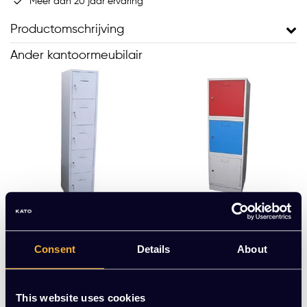
Meer dan 20 jaar ervaring
Productomschrijving
Ander kantoormeubilair
Lockerkast 190x41,5x4
Stapelbare locker
Consent
Details
About
5cm
EUR 285,00 Excl. btw
EUR 55,00 Excl. btw
(344,85 Incl. btw)
(66,55 Incl. btw)
This website uses cookies