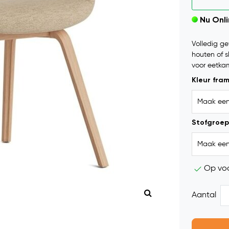
Nu Onl
Volledig g
houten of s
voor eetkam
Kleur fra
Stofgroep
Op vo
Aantal