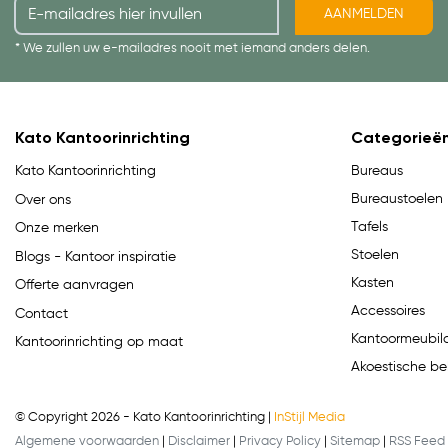
AANMELDEN
* We zullen uw e-mailadres nooit met iemand anders delen.
Kato Kantoorinrichting
Categorieë
Bureaus
Kato Kantoorinrichting
Bureaustoelen
Over ons
Tafels
Onze merken
Stoelen
Blogs - Kantoor inspiratie
Kasten
Offerte aanvragen
Accessoires
Contact
Kantoormeubila
Kantoorinrichting op maat
Akoestische be
© Copyright 2026 - Kato Kantoorinrichting |
InStijl Media
Algemene voorwaarden
|
Disclaimer
|
Privacy Policy
|
Sitemap
|
RSS Feed