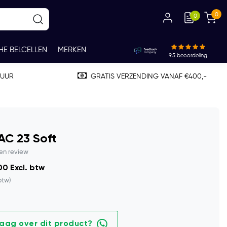
0
0
HE BELCELLEN
MERKEN
9.5
beoordeling
TUUR
GRATIS VERZENDING VANAF €400,-
AC 23 Soft
gen review
0 Excl. btw
 btw)
raag over dit product?