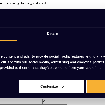
e zitervaring die lang volhoudt.
n slank metalen buisframe (zwart, wit of chroom), waardoor de stoel zo
Soft uitermate geschikt voor eetkamer, vergaderruimte, ontvangstruimte 
of vraag vrijblijvend een offerte aan. Combineer met andere stoelen ui
Details
 of mail naar
[email protected]
.
e content and ads, to provide social media features and to analy
 our site with our social media, advertising and analytics partn
 provided to them or that they’ve collected from your use of their
Stofgroep
1
1
Customize
1
1
2