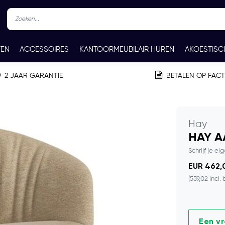
TEN
ACCESSOIRES
KANTOORMEUBILAIR HUREN
AKOESTISC
REN
CONTACT
2 JAAR GARANTIE
BETALEN OP FAC
Hay
HAY A
Schrijf je ei
EUR 462,0
(559,02 Incl.
Een v