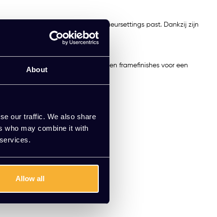
wel in klassieke als moderne interieursettings past. Dankzij zijn
of luxe projectinrichting.
t de AAC‑serie of mix stofferingen en framefinishes voor een
About
se our traffic. We also share
ers who may combine it with
 services.
Allow all