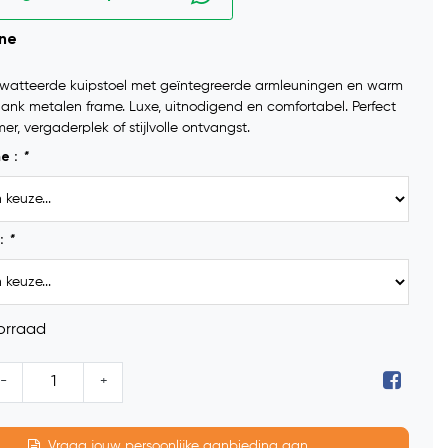
ine
ewatteerde kuipstoel met geïntegreerde armleuningen en warm
lank metalen frame. Luxe, uitnodigend en comfortabel. Perfect
er, vergaderplek of stijlvolle ontvangst.
me :
*
:
*
orraad
-
+
Vraag jouw persoonlijke aanbieding aan