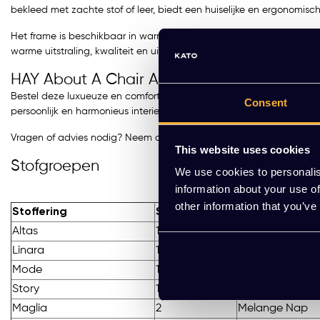
bekleed met zachte stof of leer, biedt een huiselijke en ergonomisch
Het frame is beschikbaar in warm eiken of walnoot vierpoten of in ee
warme uitstraling, kwaliteit en uitnodigend zitcomfort is de AAC 23 
HAY About A Chair AAC 23 Soft kopen?
Bestel deze luxueuze en comfortabele designstoel eenvoudig online 
Consent
persoonlijk en harmonieus interieur.
Vragen of advies nodig? Neem contact op via de WhatsApp‑button
This website uses cookies
Stofgroepen
We use cookies to personalis
information about your use of
other information that you’ve
Stoffering
Stopgroep
Stoffering
Altas
1
Autumn
Linara
1
Metaphor
Mode
1
Remix
Story
1
Valencia
Maglia
2
Melange Nap