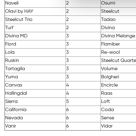
Naveli
2
Osumi
Olavi by HAY
2
Steelcut
Steelcut Trio
2
Tadao
Turf
2
Divina
Divina MD
3
Divina Melange
Fiord
3
Flamiber
Lola
3
Re-wool
Ruskin
3
Steelcut Quarte
Tartagila
3
Volume
Yuma
3
Bolgheri
Canvas
4
Encircle
Hallingdal
4
Raas
Sierra
5
Loft
California
6
Coda
Nevada
6
Sense
Vanir
6
Vidar