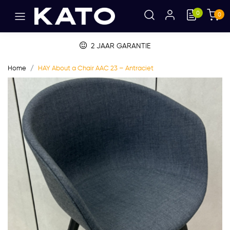
0
0
2 JAAR GARANTIE
Home
HAY About a Chair AAC 23 – Antraciet