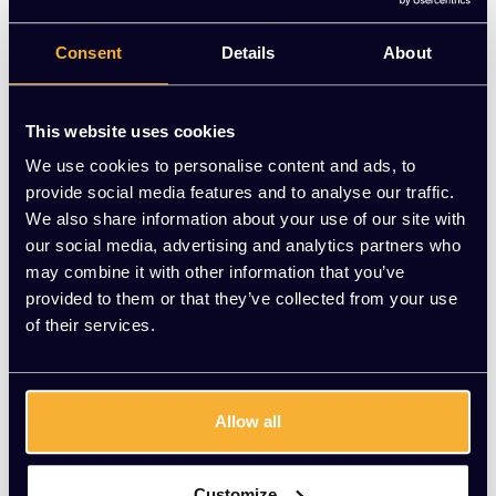
Nu voor €125,00 | KATO Kantoorinrichting
Consent
Details
About
Op voorraad
-
+
Aantal
This website uses cookies
We use cookies to personalise content and ads, to
Toevoegen aan winkelwagen
provide social media features and to analyse our traffic.
We also share information about your use of our site with
Vraag jouw persoonlijke aanbieding aan
our social media, advertising and analytics partners who
may combine it with other information that you’ve
provided to them or that they’ve collected from your use
Gratis montage
of their services.
Vrijblijvende offerte
Meer dan 20 jaar ervaring
Productomschrijving
Allow all
Wat onze klanten zeggen
Customize