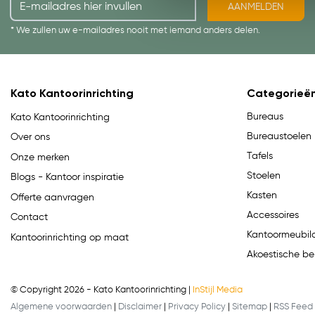
AANMELDEN
* We zullen uw e-mailadres nooit met iemand anders delen.
Kato Kantoorinrichting
Categorieë
Bureaus
Kato Kantoorinrichting
Bureaustoelen
Over ons
Tafels
Onze merken
Stoelen
Blogs - Kantoor inspiratie
Kasten
Offerte aanvragen
Accessoires
Contact
Kantoormeubila
Kantoorinrichting op maat
Akoestische be
© Copyright 2026 - Kato Kantoorinrichting |
InStijl Media
Algemene voorwaarden
|
Disclaimer
|
Privacy Policy
|
Sitemap
|
RSS Feed