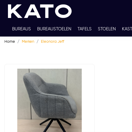
BUREAUS
BUREAUSTOELEN
TAFELS
STOELEN
KAS
Home
Merken
Eleonora Jeff
TWEEDEHANDS
THUISWERKPLEKKEN
WERKBLADKLEU