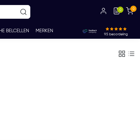
0
0
HE BELCELLEN
MERKEN
9.5
beoordeling