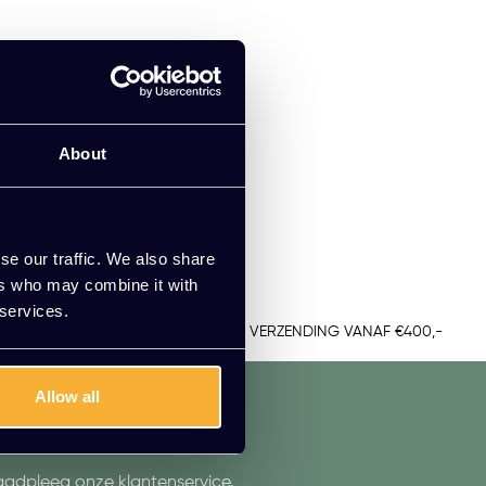
About
se our traffic. We also share
ers who may combine it with
 services.
TUUR
GRATIS VERZENDING VANAF €400,-
Allow all
aadpleeg onze klantenservice.