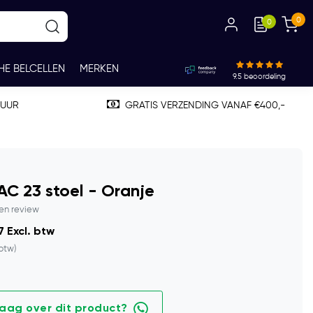
0
0
HE BELCELLEN
MERKEN
9.5
beoordeling
TUUR
GRATIS VERZENDING VANAF €400,-
C 23 stoel - Oranje
gen review
7 Excl. btw
 btw)
raag over dit product?