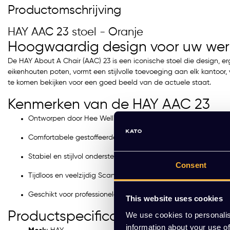
Productomschrijving
HAY AAC 23 stoel - Oranje
Hoogwaardig design voor uw we
De HAY About A Chair (AAC) 23 is een iconische stoel die design, e
eikenhouten poten, vormt een stijlvolle toevoeging aan elk kantoo
te komen bekijken voor een goed beeld van de actuele staat.
Kenmerken van de HAY AAC 23
Ontworpen door Hee Welling voor HAY.
Comfortabele gestoffeerde zitting in een opvallende oranje kl
Stabiel en stijlvol onderstel van eikenhout.
Consent
Tijdloos en veelzijdig Scandinavisch design.
Geschikt voor professionele kantooromgevingen.
This website uses cookies
Productspecificaties
We use cookies to personalis
information about your use of