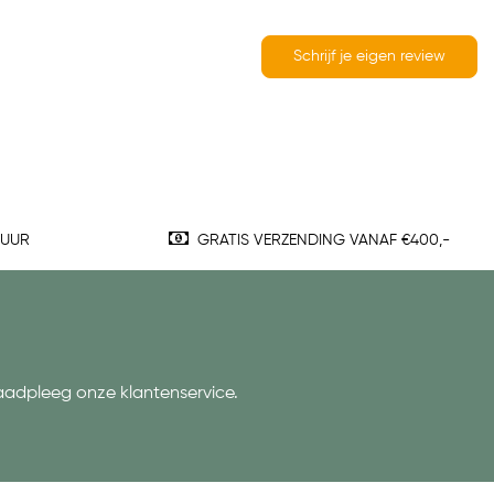
Schrijf je eigen review
TUUR
GRATIS VERZENDING VANAF €400,-
aadpleeg onze klantenservice.