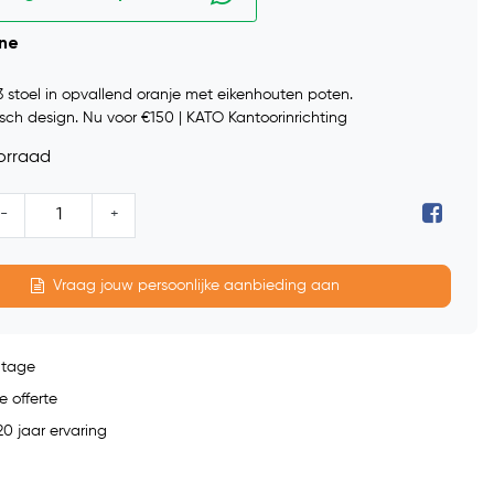
ine
 stoel in opvallend oranje met eikenhouten poten.
ch design. Nu voor €150 | KATO Kantoorinrichting
orraad
-
+
Vraag jouw persoonlijke aanbieding aan
ntage
e offerte
0 jaar ervaring