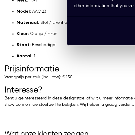
Merk:
HAY
other information that you’ve
Model:
AAC 23
Materiaal:
Stof / Eikenhout
Kleur:
Oranje / Eiken
Staat:
Beschadigd
Aantal:
1
Prijsinformatie
Vraagprijs per stuk (incl. btw): € 150
Interesse?
Bent u geïnteresseerd in deze designstoel of wilt u meer informat
showroom om de stoel zelf te bekijken. Wij helpen u graag verder b
Wat onze klanten zeggen