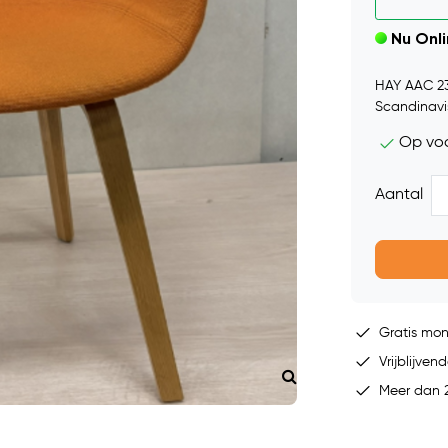
Nu Onl
HAY AAC 23
Scandinavis
Op vo
Aantal
Gratis mo
Vrijblijvend
Meer dan 2