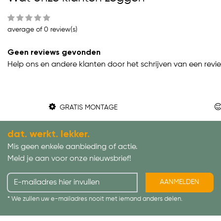
average of 0 review(s)
Geen reviews gevonden
Help ons en andere klanten door het schrijven van een revi
GRATIS MONTAGE
dat. werkt. lekker.
Mis geen enkele aanbieding of actie.
Meld je aan voor onze nieuwsbrief!
AANMELDEN
* We zullen uw e-mailadres nooit met iemand anders delen.