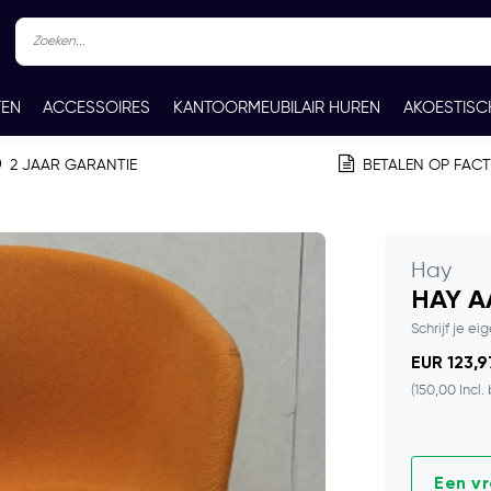
TEN
ACCESSOIRES
KANTOORMEUBILAIR HUREN
AKOESTISC
REN
CONTACT
2 JAAR GARANTIE
BETALEN OP FAC
Hay
HAY AA
Schrijf je ei
EUR 123,9
(150,00 Incl.
Een v