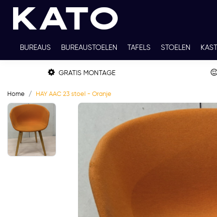
BUREAUS
BUREAUSTOELEN
TAFELS
STOELEN
KAS
TWEEDEHANDS
THUISWERKPLEKKEN
WERKBLADKLEU
GRATIS MONTAGE
Home
HAY AAC 23 stoel - Oranje