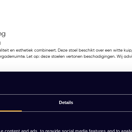
ng
n
liteit en esthetiek combineert. Deze stoel beschikt over een witte kuip
f vergaderruimte. Let op: deze stoelen vertonen beschadigingen. Wij 
hair AAC 22
Details
e content and ads, to provide social media features and to analy