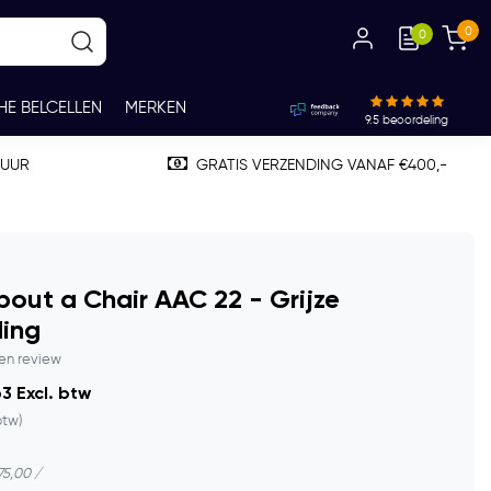
0
0
HE BELCELLEN
MERKEN
9.5
beoordeling
TUUR
GRATIS VERZENDING VANAF €400,-
out a Chair AAC 22 - Grijze
ding
gen review
3 Excl. btw
btw)
175,00 /