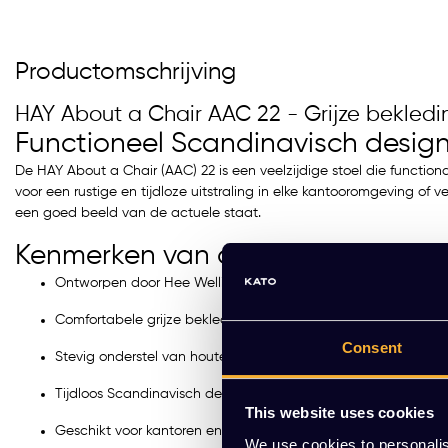
Productomschrijving
HAY About a Chair AAC 22 - Grijze bekledi
Functioneel Scandinavisch desig
De HAY About a Chair (AAC) 22 is een veelzijdige stoel die functiona
voor een rustige en tijdloze uitstraling in elke kantooromgeving o
een goed beeld van de actuele staat.
Kenmerken van de HAY About a C
Ontworpen door Hee Welling voor HAY.
Comfortabele grijze bekleding op een witte kunststof kuip.
Consent
Stevig onderstel van houten poten.
Tijdloos Scandinavisch design.
This website uses cookies
Geschikt voor kantoren en representatieve ruimtes.
We use cookies to personalis