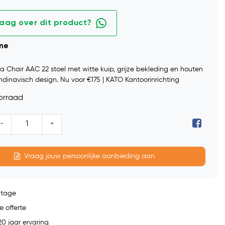
raag over dit product?
ine
 Chair AAC 22 stoel met witte kuip, grijze bekleding en houten
dinavisch design. Nu voor €175 | KATO Kantoorinrichting
orraad
-
+
Vraag jouw persoonlijke aanbieding aan
ntage
e offerte
0 jaar ervaring