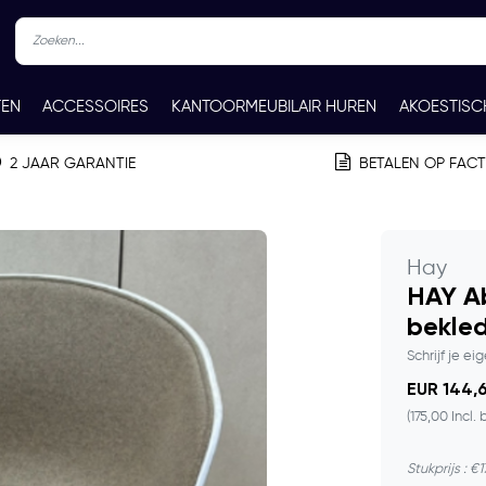
TEN
ACCESSOIRES
KANTOORMEUBILAIR HUREN
AKOESTISC
REN
CONTACT
2 JAAR GARANTIE
BETALEN OP FAC
Hay
HAY Ab
bekle
Schrijf je ei
EUR 144,6
(175,00 Incl. 
Stukprijs : €