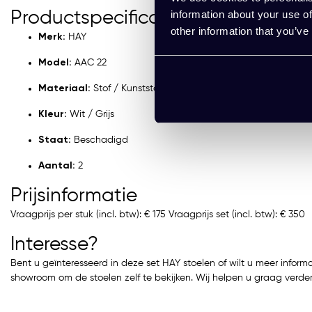
Productspecificaties
information about your use of
other information that you’ve
Merk:
HAY
Model:
AAC 22
Materiaal:
Stof / Kunststof / Hout
Kleur:
Wit / Grijs
Staat:
Beschadigd
Aantal:
2
Prijsinformatie
Vraagprijs per stuk (incl. btw): € 175 Vraagprijs set (incl. btw): € 350
Interesse?
Bent u geïnteresseerd in deze set HAY stoelen of wilt u meer inf
showroom om de stoelen zelf te bekijken. Wij helpen u graag verder