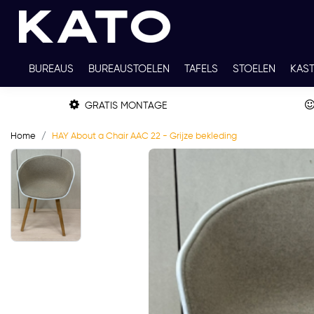
BUREAUS
BUREAUSTOELEN
TAFELS
STOELEN
KAS
TWEEDEHANDS
THUISWERKPLEKKEN
WERKBLADKLEU
GRATIS MONTAGE
Home
HAY About a Chair AAC 22 - Grijze bekleding