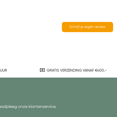
Schrijf je eigen review
TUUR
GRATIS VERZENDING VANAF €400,-
aadpleeg onze klantenservice.