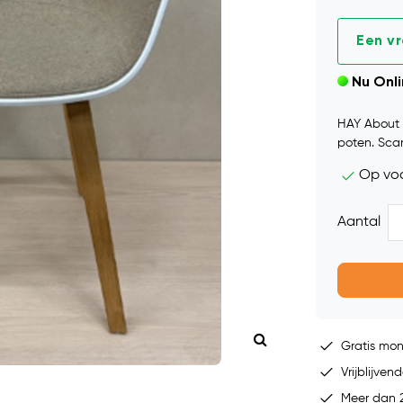
Een v
Nu Onl
HAY About a
poten. Scan
Op vo
Aantal
Gratis mo
Vrijblijvend
Meer dan 2