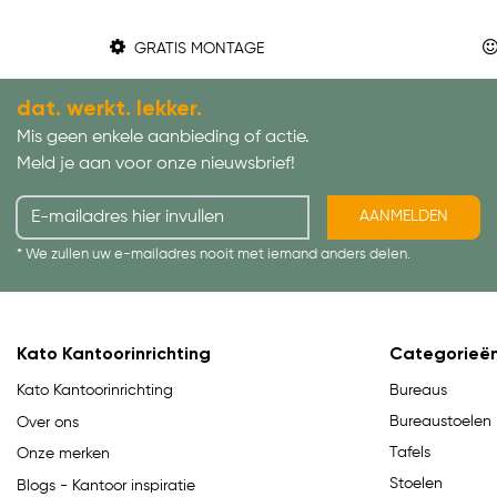
GRATIS MONTAGE
dat. werkt. lekker.
Mis geen enkele aanbieding of actie.
Meld je aan voor onze nieuwsbrief!
AANMELDEN
* We zullen uw e-mailadres nooit met iemand anders delen.
Kato Kantoorinrichting
Categorieë
Bureaus
Kato Kantoorinrichting
Bureaustoelen
Over ons
Tafels
Onze merken
Stoelen
Blogs - Kantoor inspiratie