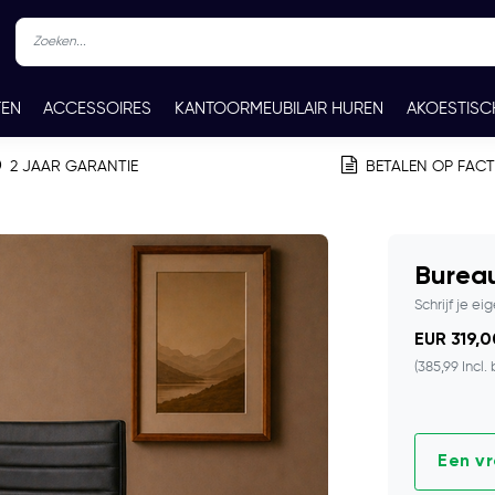
TEN
ACCESSOIRES
KANTOORMEUBILAIR HUREN
AKOESTISC
REN
CONTACT
2 JAAR GARANTIE
BETALEN OP FAC
Bureau
Schrijf je ei
EUR 319,0
(385,99 Incl.
Een v