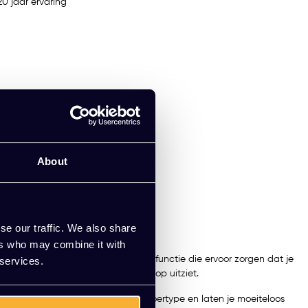
0 jaar ervaring
About
se our traffic. We also share
ers who may combine it with
telbare armleuningen en een kantelfunctie die ervoor zorgen dat je
 services.
rdoor jouw werkplek er altijd tiptop uitziet.
hte wielen zijn geschikt voor elk vloertype en laten je moeiteloos