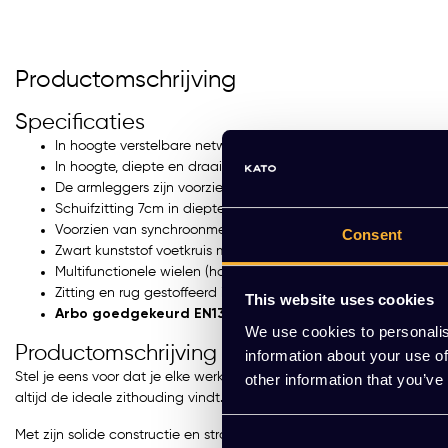
Productomschrijving
Specificaties
In hoogte verstelbare netwave rugleuning
In hoogte, diepte en draaibaar verstelbare 3D armleggers
De armleggers zijn voorzien van zachte PU opdek
Schuifzitting 7cm in diepte instelbaar
Voorzien van synchroonmechaniek met gewichtinstelling
Consent
Zwart kunststof voetkruis met zwarte gaslift
Multifunctionele wielen (harde en zachte vloer)
Zitting en rug gestoffeerd in zwart kunstleder
This website uses cookies
Arbo goedgekeurd EN1335
We use cookies to personalis
Productomschrijving
information about your use of
Stel je eens voor dat je elke werkdag begint in een stoel die lijk
other information that you’ve
altijd de ideale zithouding vindt. Bovendien is het kunstleder niet
Met zijn solide constructie en strakke design zal de Bureaustoel KT 