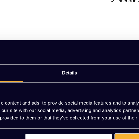
Meer dan 2
Details
e content and ads, to provide social media features and to analy
 our site with our social media, advertising and analytics partn
t mee te bewegen met jouw lichaam. De KT Comfort Kunstleder biedt vers
 provided to them or that they’ve collected from your use of their
 alleen aangenaam voor het oog, maar ook gemakkelijk in onderhoud, waa
Comfort jouw kantoorruimte een professionele uitstraling geven. De zac