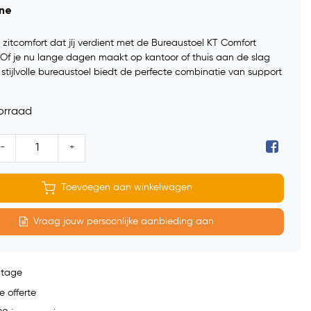
ine
zitcomfort dat jíj verdient met de Bureaustoel KT Comfort
 Of je nu lange dagen maakt op kantoor of thuis aan de slag
stijlvolle bureaustoel biedt de perfecte combinatie van support
orraad
-
+
Toevoegen aan winkelwagen
Vraag jouw persoonlijke aanbieding aan
ntage
e offerte