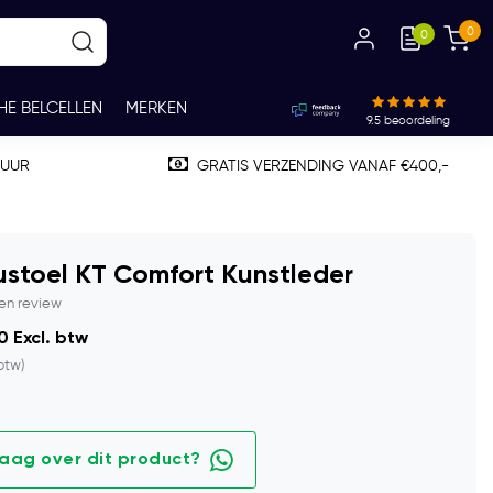
0
0
HE BELCELLEN
MERKEN
9.5
beoordeling
TUUR
GRATIS VERZENDING VANAF €400,-
stoel KT Comfort Kunstleder
gen review
0 Excl. btw
 btw)
raag over dit product?