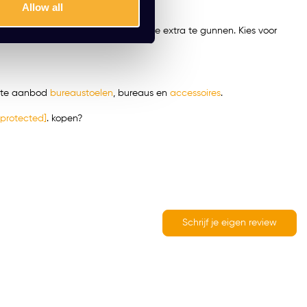
Allow all
en. Het is tijd om jezelf dat beetje extra te gunnen. Kies voor
plete aanbod
bureaustoelen
,
bureaus
en
accessoires
.
 protected]
. kopen?
Schrijf je eigen review