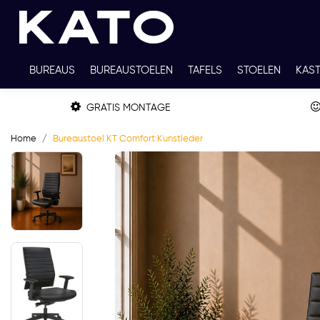
BUREAUS
BUREAUSTOELEN
TAFELS
STOELEN
KAS
TWEEDEHANDS
THUISWERKPLEKKEN
WERKBLADKLEU
GRATIS MONTAGE
Home
Bureaustoel KT Comfort Kunstleder