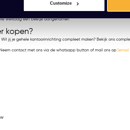
hieten terwijl je geniet van comfort dat je verdient.
Customize
mheden. De bureaustoel is jouw ankerpunt, waar je altijd op kunt reken
 elke werkdag een beetje aangenamer!
er kopen?
. Wil jij je gehele kantoorinrichting compleet maken? Bekijk ons com
t? Neem contact met ons via de whatsapp button of mail ons op
[email
ew